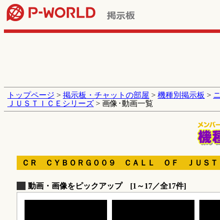
トップページ
>
掲示板・チャットの部屋
>
機種別掲示板
>
ＪＵＳＴＩＣＥシリーズ
> 画像･動画一覧
ＣＲ ＣＹＢＯＲＧ００９ ＣＡＬＬ ＯＦ ＪＵＳＴ
動画・画像をピックアップ [1～17／全17件]