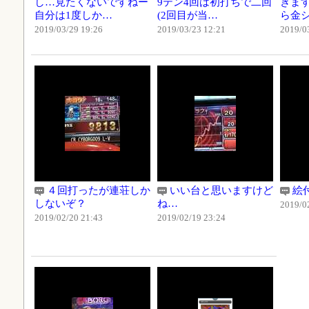
し…見たくないですねー
9テン4回は初打ちで二回
きま
自分は1度しか…
(2回目が当…
ら金
2019/03/29 19:26
2019/03/23 12:21
2019/0
４回打ったが連荘しか
いい台と思いますけど
絵
しないぞ？
ね…
2019/0
2019/02/20 21:43
2019/02/19 23:24