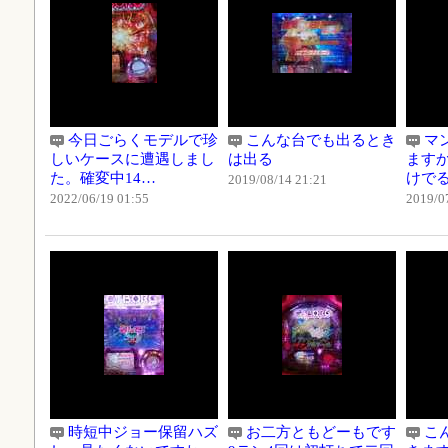
今日ごらくモデルで珍
こんな台でも出るとき
マ
しいケースに遭遇しまし
は出る
ますか
た。確変中14…
けで
2019/08/14 21:21
2022/06/19 01:55
2019/0
時短中ジョー保留ハズ
お二方ともどーもです
こ