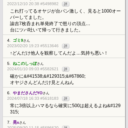
2022/12/10 20:38 #5498982
評
これ打ってるオヤジが台パン激しく、見ると1000オー
バーしてました。
諭吉7枚呑まれ単発終了で怒りの頂点…
台にツバ吐いて帰って行きました。
4.
ゴミ9
さん
2023/02/20 19:23 #5513646
評
↑どんだけ他人を観察してんだよ…気持ち悪い！
5.
ねこのしっぽ
さん
2024/01/10 09:03 #5582621
評
確かに&#41538;&#129315;&#67860;
オヤジさんどんだけ見とんねん
6.
やまださんだYO
さん
2024/07/18 16:33 #5618183
評
常に3倍以上ハマるなら確実に500は超えるよね&#129
315;
7.
晃s
さん
2025/09/30 11:15 #5696620
評