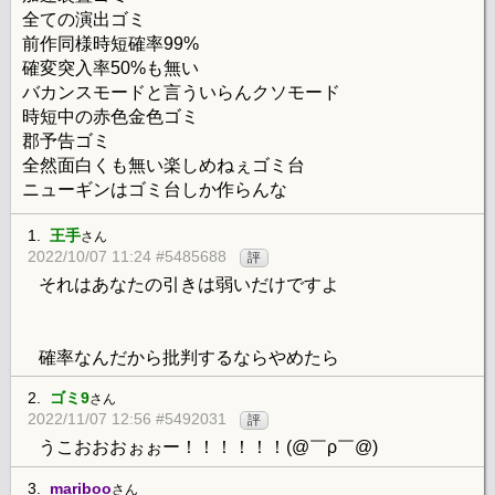
全ての演出ゴミ
前作同様時短確率99%
確変突入率50%も無い
バカンスモードと言ういらんクソモード
時短中の赤色金色ゴミ
郡予告ゴミ
全然面白くも無い楽しめねぇゴミ台
ニューギンはゴミ台しか作らんな
1.
王手
さん
2022/10/07 11:24 #5485688
評
それはあなたの引きは弱いだけですよ
確率なんだから批判するならやめたら
2.
ゴミ9
さん
2022/11/07 12:56 #5492031
評
うこおおおぉぉー！！！！！！(@￣ρ￣@)
3.
mariboo
さん