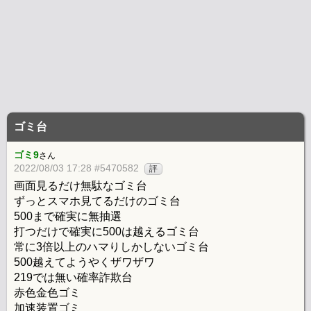
ゴミ台
ゴミ9
さん
2022/08/03 17:28 #5470582
評
画面見るだけ無駄なゴミ台
ずっとスマホ見てるだけのゴミ台
500まで確実に無抽選
打つだけで確実に500は越えるゴミ台
常に3倍以上のハマりしかしないゴミ台
500越えてようやくザワザワ
219では無い確率詐欺台
赤色金色ゴミ
加速装置ゴミ