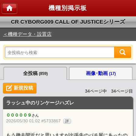
機種別掲示板
CR CYBORG009 CALL OF JUSTICEシリーズ
＜機種データ・設置店
全投稿
画像･動画
(859)
(17)
新規投稿
34ページ中 34ページ目
ラッシュ中のリンケージハズレ
０００００９
さん
2026/05/30 01:02 #5733867
評
もう撤去間近だと思いますが出張先のパチ屋にあったの