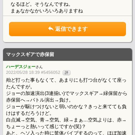
なるほど。そうなんですね。
まぁなかなかいろいろありますね
返信できます
マックスギアで赤保留
ハーデスジェー
さん
2022/05/28 18:39 #5456052
評
殆ど打った事もなくて、あまりにも打つ台がなくて座っ
たんですが。
ジョーの加速演出(3連揃い)でマックスギア→緑保留から
赤保留へ→バトル演出→負け。
ジョーが駆けつけないと弱いのかな？きっと来てても負
けはするだろうけど。
白点滅→空気、青→空気、緑→まぁ…空気よりは、赤→
ちょーっと熱いって感じですか(笑)？
あと、ヘソ入った時に筐体バイブするのって、ほぼ加速