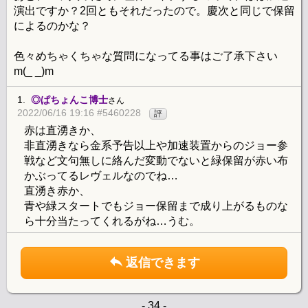
演出ですか？2回ともそれだったので。慶次と同じで保留
によるのかな？
色々めちゃくちゃな質問になってる事はご了承下さい
m(_ _)m
1.
◎ぱちょんこ博士
さん
2022/06/16 19:16 #5460228
評
赤は直湧きか、
非直湧きなら金系予告以上や加速装置からのジョー参
戦など文句無しに絡んだ変動でないと緑保留が赤い布
かぶってるレヴェルなのでね…
直湧き赤か、
青や緑スタートでもジョー保留まで成り上がるものな
ら十分当たってくれるがね…うむ。
返信できます
- 34 -