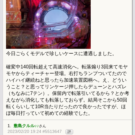
今日ごらくモデルで珍しいケースに遭遇しました。
確変中140回転超えて高速消化へ。転落煽り3回来てモヤ
モヤからティーチャー登場。右打ちランプついてたので
ハイハイ継続ねと思ったら加速装置図柄へ。え、どうい
うこと？と思ってリンケージ押したらデューンとハズレ
（ちなみに7テン）。保留内で転落引いてるから？とか考
えながら消化しても転落しておらず。結局そこから50回
転くらいして10R当たりだったので良かったですが、ほ
ぼ毎日打っていて初めての経験でした。
1.
敷島クルル♪♪
さん
2023/02/20 19:24 #5513647
評