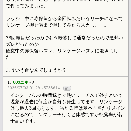
で打ってみました。
ラッシュ中に赤保留から全回転みたいなリーチになって
リンケージ押せ演出で押してみたらスカっ。。。
33回転目だったのでもう転落して通常だったので激熱ハ
ズレだったのか
確変中の赤保留ハズレ、リンケージハズレに驚きまし
た。
こういう台なんでしょうか？
1.
009ニキ
さん
2026/07/03 01:29 #5738614
評
インターバルの時間稼ぎで熱いリーチ来て外すという
現象が過去に何度か自分も発生してます。リンケージ
外し過去3回あります、当たる時は基本即当たりメイン
になるのでロングリーチ行くと体感ですが転落率が若
干高いです。