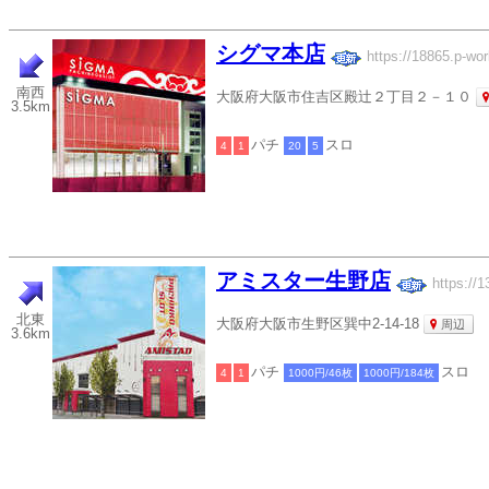
シグマ本店
https://18865.p-wor
南西
大阪府大阪市住吉区殿辻２丁目２－１０
3.5km
パチ
スロ
4
1
20
5
アミスター生野店
https://1
北東
大阪府大阪市生野区巽中2-14-18
周辺
3.6km
パチ
スロ
4
1
1000円/46枚
1000円/184枚