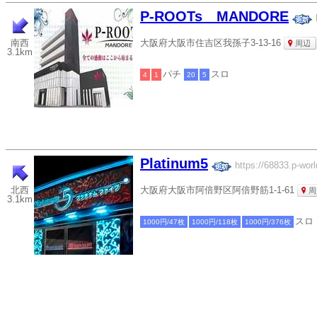
P-ROOTs MANDORE
南西
大阪府大阪市住吉区我孫子3-13-16
周辺
3.1km
パチ
スロ
4
1
20
5
Platinum5
https://68833.p-worl
北西
大阪府大阪市阿倍野区阿倍野筋1-1-61
周
3.1km
スロ
1000円/47枚
1000円/118枚
1000円/376枚