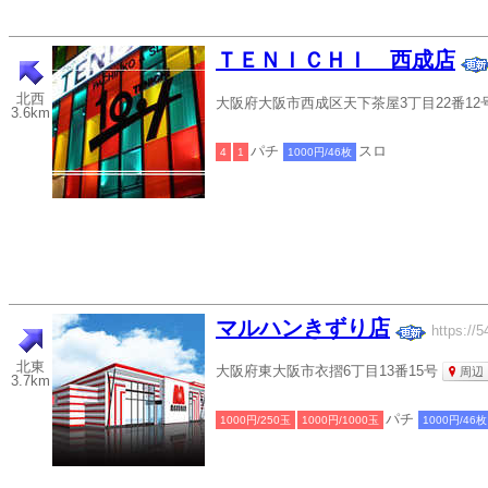
ＴＥＮＩＣＨＩ 西成店
北西
大阪府大阪市西成区天下茶屋3丁目22番12
3.6km
パチ
スロ
4
1
1000円/46枚
マルハンきずり店
https://5
北東
大阪府東大阪市衣摺6丁目13番15号
周辺
3.7km
パチ
1000円/250玉
1000円/1000玉
1000円/46枚