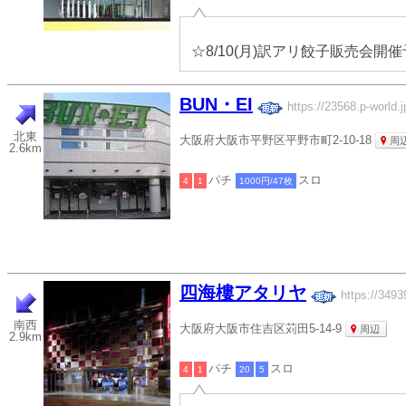
☆8/10(月)訳アリ餃子販売会開
BUN・EI
https://23568.p-world.j
北東
大阪府大阪市平野区平野市町2-10-18
周
2.6km
パチ
スロ
4
1
1000円/47枚
四海樓アタリヤ
https://3493
南西
大阪府大阪市住吉区苅田5-14-9
周辺
2.9km
パチ
スロ
4
1
20
5