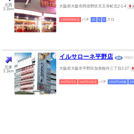
北西
大阪府大阪市阿倍野区天王寺町北2-1-4
3.1km
パチ
スロ
1000円/890玉
20
5
0
イルサローネ平野店
https
北東
大阪府大阪市平野区加美鞍作三丁目2-27
3.1km
パチ
100円/25玉
100円/100玉
1000円/46枚
10