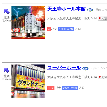
天王寺ホール本館
https://t
北西
大阪府大阪市天王寺区悲田院町4-14
周辺
3.4km
パチ
スロ
4
1000円/47枚
スーパーホール
https://5555
北西
大阪府大阪市天王寺区悲田院町4-14
周辺
3.4km
パチ
スロ
4
1
1000円/46枚