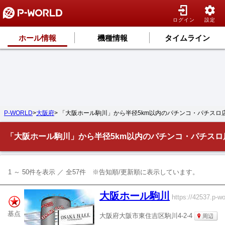
ログイン
設定
ホール情報
機種情報
タイムライン
P-WORLD
>
大阪府
> 「大阪ホール駒川」から半径5km以内のパチンコ・パチスロ
「大阪ホール駒川」から半径5km以内のパチンコ・パチスロ
1 ～ 50件を表示 ／ 全57件 ※告知順/更新順に表示しています。
大阪ホール駒川
https://42537.p-wo
基点
大阪府大阪市東住吉区駒川4-2-4
周辺