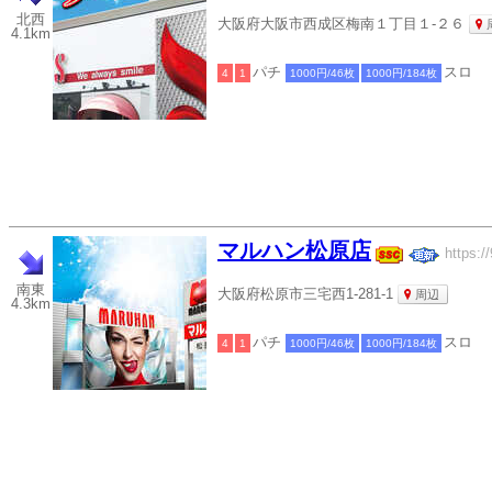
北西
大阪府大阪市西成区梅南１丁目１-２６
4.1km
パチ
スロ
4
1
1000円/46枚
1000円/184枚
マルハン松原店
https:/
南東
大阪府松原市三宅西1-281-1
周辺
4.3km
パチ
スロ
4
1
1000円/46枚
1000円/184枚