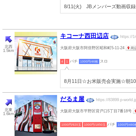
8/11(火) JBメンバーズ動画収
キコーナ西田辺店
https://1
北西
大阪府大阪市阿倍野区昭和町5-11-24
周
1.5km
パチ
スロ
4
1
1000円/46枚
8月11日☆お米販売会実施☆朝10：
だるま屋
https://83899.p-world.j
北東
大阪府大阪市平野区背戸口5丁目7番18号
1.6km
パチ
1000円/920玉
1000円/1850玉
1000円/460