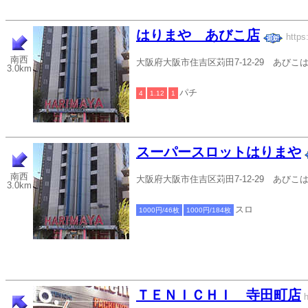
はりまや あびこ店
https
南西
大阪府大阪市住吉区苅田7-12-29 あびこ
3.0km
パチ
4
1.12
1
スーパースロットはりまや
南西
大阪府大阪市住吉区苅田7-12-29 あびこ
3.0km
スロ
1000円/46枚
1000円/184枚
ＴＥＮＩＣＨＩ 寺田町店
h