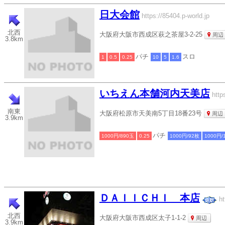
日大会館
https://85404.p-world.jp
北西
大阪府大阪市西成区萩之茶屋3-2-25
周辺
3.8km
パチ
スロ
1
0.5
0.25
10
5
1.6
いちえん本舗河内天美店
http
南東
大阪府松原市天美南5丁目18番23号
周辺
3.9km
パチ
1000円/890玉
0.25
1000円/92枚
1000円/
ＤＡＩＩＣＨＩ 本店
ht
北西
大阪府大阪市西成区太子1-1-2
周辺
3.9km