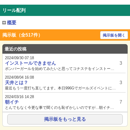
リール配列
概要
掲示板（全517件）
掲示板を開く
最近の投稿
2024/09/30 07:18
インストールできません
3
ボンバーガールを始めてみたいと思ってコナステをインストールしたのですが、アップデートが毎回ここで失敗してプレイできません...
2024/08/04 16:08
天井とは？
3
最近もう一度打ち直してます。本日996Gでガールズイベントに当選、そのままボーナスに入りましたがATがついてきませんでし...
2024/03/16 14:28
朝イチ
7
とんでもなく今更な事で聞くのも恥ずかしいのですが...朝イチでメニュー画面の各g数が-になっていたらリセットですか？...
掲示板をもっと見る