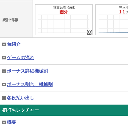
設置台数Rank
導入
圏外
1.1
統計情報
台紹介
ゲームの流れ
ボーナス詳細機械割
ボーナス割合、機械割
各役払い出し
初打ちレクチャー
概要