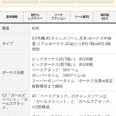
初打ち
リーチ
掲示板
基本情報
リール配列
レクチャー
アクション
(517)
製造
KPE
6.5号機,AT,チャンスゾーン,天井,ボーナス中抽
タイプ
選,リアルボーナス,1Gあたり約0.7枚or約2.5枚
増加
ビッグボーナス(白7揃い) 約150枚
ビッグボーナス(黒7揃い) 約100枚
ベースアタック 50ゲーム
ボーナス仕様
ボンバータイム 100ゲーム+α
スーパーボンバータイム ボーナス当選or規定
枚数獲得まで継続
CZ「ガールズ
AT「ベースアタック」のチャンスゾーンは、
イベント」「ガ
「ガールズイベント」と「ガールズアタック」
ールズアタッ
の2部構成。
ク」