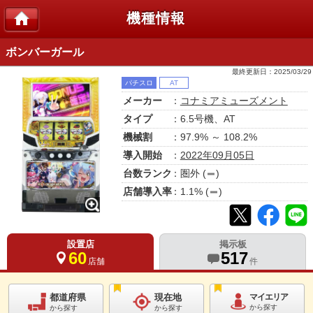
機種情報
ボンバーガール
最終更新日：
2025/03/29
パチスロ
AT
メーカー
：
コナミアミューズメント
タイプ
：6.5号機、AT
機械割
：97.9% ～ 108.2%
導入開始
：
2022年09月05日
台数ランク
：
圏外
(
)
店舗導入率
：
1.1
% (
)
設置店
掲示板
60
517
店舗
件
都道府県
現在地
マイエリア
から探す
から探す
から探す