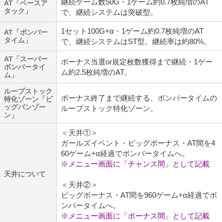
継続ゲーム数50G・1ゲーム約0.7枚純増のAT
AT「ベースア
タック」
で、継続システムは突破型。
1セット100G+α・1ゲーム約0.7枚純増のAT
AT「ボンバー
タイム」
で、継続システムはST型。継続率は約80%。
AT「スーパー
ボーナス当選or規定枚数獲得まで継続・1ゲー
ボンバータイ
ム約2.5枚純増のAT。
ム」
ループストック
ボーナス終了まで継続する、ボンバータイムの
特化ゾーン「ビ
ッグバンゾー
ループストック特化ゾーン。
ン」
＜天井①＞
ガールズイベント・ビッグボーナス・AT間を4
60ゲーム+α経過でボンバータイムへ。
※メニュー画面に「チャンス間」として記載
天井について
＜天井②＞
ビッグボーナス・AT間を960ゲーム+α経過でボ
ンバータイムへ。
※メニュー画面に「ボーナス間」として記載