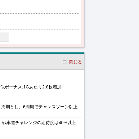
閉じる
擬似ボーナス,1Gあたり2.6枚増加
を1周期とし、6周期でチャンスゾーン以上
。戦車道チャレンジの期待度は40%以上、