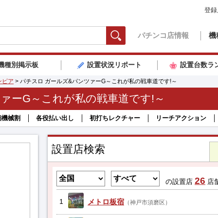
登録
パチンコ店情報
機
検索
機種別掲示板
設置状況リポート
設置台数ラ
ンピア
> パチスロ ガールズ&パンツァーG～これが私の戦車道です!～
ツァーG～これが私の戦車道です!～
細機械割
各役払い出し
初打ちレクチャー
リーチアクション
設置店検索
26
の設置店
店
1
メトロ板宿
（神戸市須磨区）