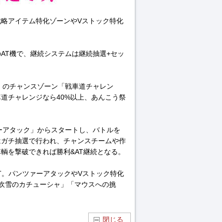
略アイテム特化ゾーンやVストック特化
のAT機で、継続システムは継続抽選+セッ
」のチャンスゾーン「戦車道チャレン
道チャレンジなら40%以上、あんこう祭
ーアタック」からスタートし、バトルを
はガチ抽選で行われ、チャンスチームや作
輌を撃破できれば勝利&AT継続となる。
T。パンツァーアタックやVストック特化
吹雪のカチューシャ」「マウスへの挑
閉じる