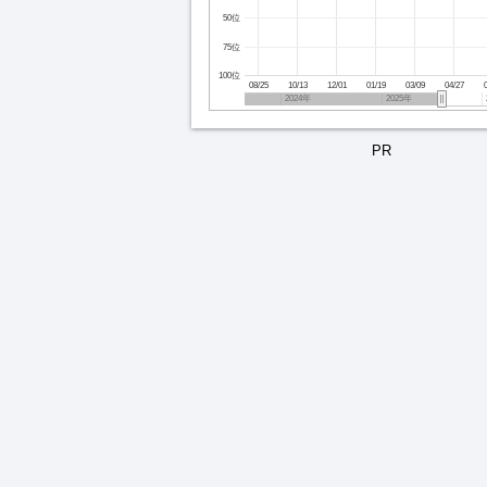
50位
75位
100位
08/25
10/13
12/01
01/19
03/09
04/27
2024年
2025年
PR