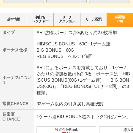
初打ち
リーチ
掲示板
基本情報
リール配列
レクチャー
アクション
(70)
タイプ
ART,擬似ボーナス,1Gあたり約2.0枚増加
HIBISCUS BONUS 60G+1ゲーム連
ボーナス仕様
BIG BONUS 60G
REG BONUS ベルナビ8回
ARTによるボーナスを搭載しており、1ゲーム
あたりの増加枚数は約2.0枚。ボーナスは「HIB
ボーナスについ
ISCUS BONUS(60G+1ゲーム連)」「BIG BON
て
US(60G)」「REG BONUS(ベルナビ8回)」の3
種類。
常夏CHANCE
32ゲーム以内の引き戻し高確状態。
超常夏
1ゲーム連BIG BONUS超ストック特化ゾーン。
CHANCE
設置台数Rank
導入