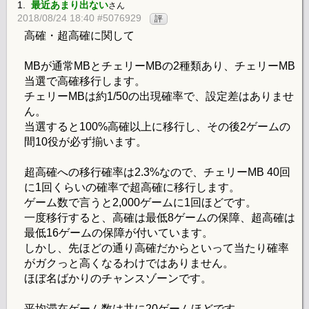
1.
最近あまり出ない
さん
2018/08/24 18:40 #5076929
評
高確・超高確に関して
MBが通常MBとチェリーMBの2種類あり、チェリーMB
当選で高確移行します。
チェリーMBは約1/50の出現確率で、設定差はありませ
ん。
当選すると100%高確以上に移行し、その後2ゲームの
間10役が必ず揃います。
超高確への移行確率は2.3%なので、チェリーMB 40回
に1回くらいの確率で超高確に移行します。
ゲーム数で言うと2,000ゲームに1回ほどです。
一度移行すると、高確は最低8ゲームの保障、超高確は
最低16ゲームの保障が付いています。
しかし、先ほどの通り高確だからといって当たり確率
がガクっと高くなるわけではありません。
ほぼ名ばかりのチャンスゾーンです。
平均滞在ゲーム数は共に20ゲームほどです。