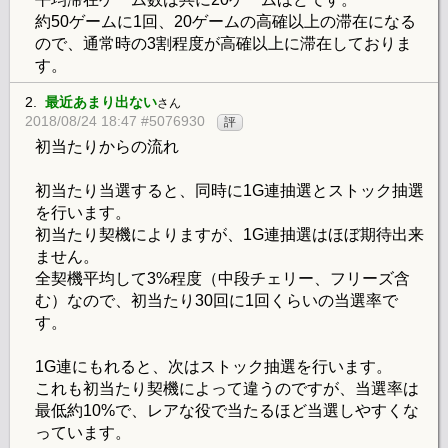
約50ゲームに1回、20ゲームの高確以上の滞在になる
ので、通常時の3割程度が高確以上に滞在しておりま
す。
2.
最近あまり出ない
さん
2018/08/24 18:47 #5076930
評
初当たりからの流れ
初当たり当選すると、同時に1G連抽選とストック抽選
を行います。
初当たり契機によりますが、1G連抽選はほぼ期待出来
ません。
全契機平均して3%程度（中段チェリー、フリーズ含
む）なので、初当たり30回に1回くらいの当選率で
す。
1G連にもれると、次はストック抽選を行います。
これも初当たり契機によって違うのですが、当選率は
最低約10%で、レアな役で当たるほど当選しやすくな
っています。