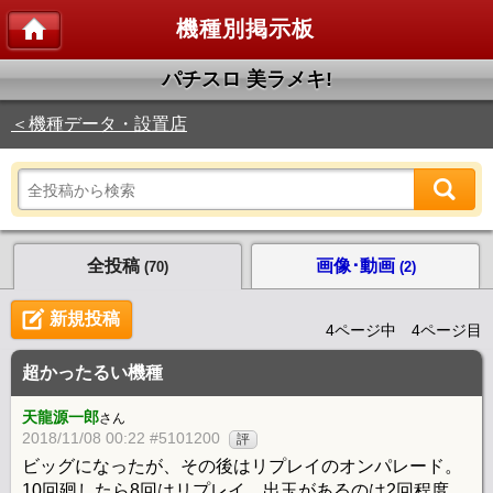
機種別掲示板
パチスロ 美ラメキ!
＜機種データ・設置店
全投稿
画像･動画
(70)
(2)
新規投稿
4ページ中 4ページ目
超かったるい機種
天龍源一郎
さん
2018/11/08 00:22 #5101200
評
ビッグになったが、その後はリプレイのオンパレード。
10回廻したら8回はリプレイ。出玉があるのは2回程度。