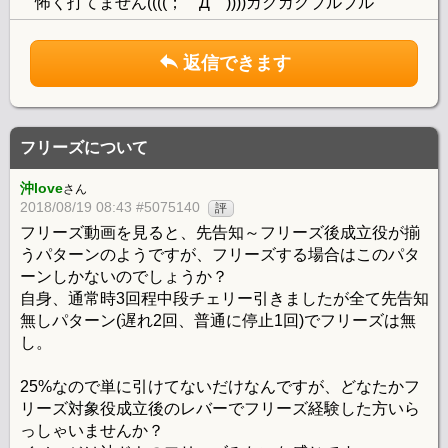
怖く打てません((((；゜Д゜))))ガクガクブルブル
返信できます
フリーズについて
沖love
さん
2018/08/19 08:43 #5075140
評
フリーズ動画を見ると、先告知～フリーズ後成立役が揃
うパターンのようですが、フリーズする場合はこのパタ
ーンしかないのでしょうか？
自身、通常時3回程中段チェリー引きましたが全て先告知
無しパターン(遅れ2回、普通に停止1回)でフリーズは無
し。
25%なので単に引けてないだけなんですが、どなたかフ
リーズ対象役成立後のレバーでフリーズ経験した方いら
っしゃいませんか？