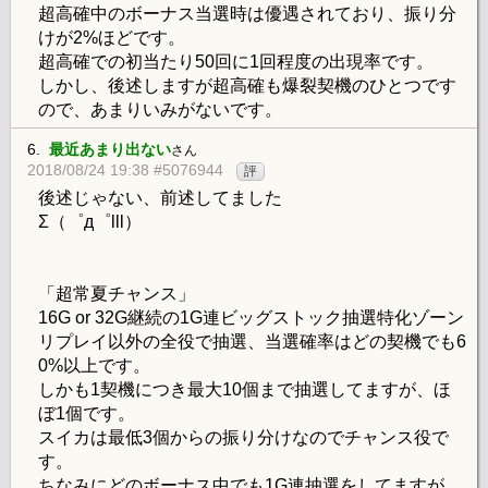
超高確中のボーナス当選時は優遇されており、振り分
けが2%ほどです。
超高確での初当たり50回に1回程度の出現率です。
しかし、後述しますが超高確も爆裂契機のひとつです
ので、あまりいみがないです。
6.
最近あまり出ない
さん
2018/08/24 19:38 #5076944
評
後述じゃない、前述してました
Σ（゜д゜lll）
「超常夏チャンス」
16G or 32G継続の1G連ビッグストック抽選特化ゾーン
リプレイ以外の全役で抽選、当選確率はどの契機でも6
0%以上です。
しかも1契機につき最大10個まで抽選してますが、ほ
ぼ1個です。
スイカは最低3個からの振り分けなのでチャンス役で
す。
ちなみにどのボーナス中でも1G連抽選をしてますが、