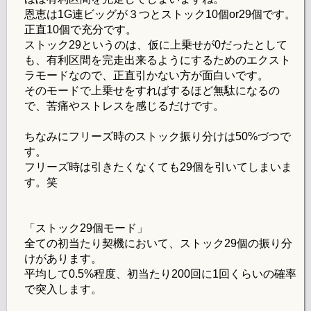
恩恵は1G連ビッグが３つとストック10個or29個です。
正直10個で充分です。
ストック29というのは、仮に上乗せが0だったとして
も、有利区間を完走出来るようにするためのエクスト
ラモードなので、正直引かない方が面白いです。
そのモードで上乗せをすればするほど無駄になるの
で、苦痛やストレスを感じるだけです。
ちなみにフリーズ時のストック振り分けは50%づつで
す。
フリーズ時は引きたくなくても29個を引いてしまいま
す。笑
「ストック29個モード」
全ての初当たり契機において、ストック29個の振り分
けがあります。
平均して0.5%程度、初当たり200回に1回くらいの確率
で突入します。