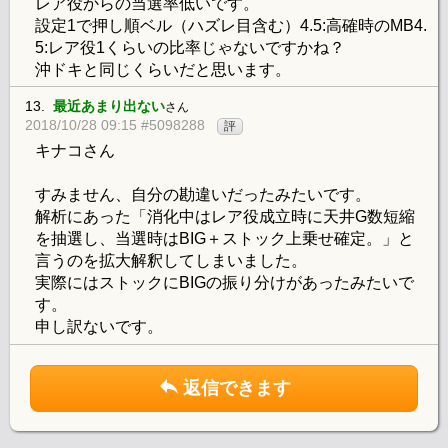
レア役からの当選率低いです。
設定1で押し順ベル（ハズレ目含む）4.5:高確時のMB4.
5:レア役1くらいの比率じゃないですかね？
沖ドキと同じくらいだと思います。
13.
最近あまり出ない
さん
2018/10/28 09:15 #5098288
評
キナコさん
すみません、自分の勘違いだったみたいです。
解析にあった「消化中はレア役成立時に天井G数短縮
を抽選し、当選時はBIG＋ストック上乗せ確定。」と
言うのを拡大解釈してしまいました。
実際にはストックにBIGの振り分けがあったみたいで
す。
申し訳ないです。
返信できます