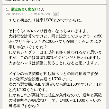
1.
最近あまり出ない
さん
2018/08/21 06:50 #5075728
評
１だと初当たり確率1/370とかですからね。
それくらいのハマり普通になっちゃいますよ。
大雑把な計算ですけど、同じ設定１でジャグラーの50
0ハマりと美ラメキの1200ハマりが同じくらいの出現
率じゃないですかね？
しかもジャグラーは１以外も多く使われるかと思いま
すが、この台はほぼ100%ベタピンだと思われますし、
大きなハマりは頻繁に見ることになると思いますよ。
メインの当選契機が押し順ベルとの同時抽選ですが、
その確率が全設定共通で1/700ですし
次の当選契機がMBで設定6なら約1/150ですけど、1だ
と約1/400くらいです。
しかもこれが高確時に成立が条件なので、通常と高確
の滞在割合が約7対3として、1/400～1/1000くらいの
当選率ですかね？