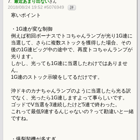
7.
最近あまり出ない
さん
2018/08/24 19:52 #5076949
評
寒いポイント
・1G連が変な制御
例えば初回ボーナスでトコちゃんランプが光り1G連に
当選して、さらに複数ストックを獲得した場合、その
後の1G連ビッグ中の途中で、再度トコちゃんランプが
光ります。
しかし、光っても1G連に当選したわけではありませ
ん。
1G連のストック示唆をしてるだけです。
沖ドキのカナちゃんランプのように当選したら光る訳
でなく、光ったら1G連しますよって事らしいです。
ゴッドでV当選を3連続したけど5連で終わった。
これって最低9連するんじゃないの？って勘違いと一緒
ですね。
・爆裂契機が多すぎ