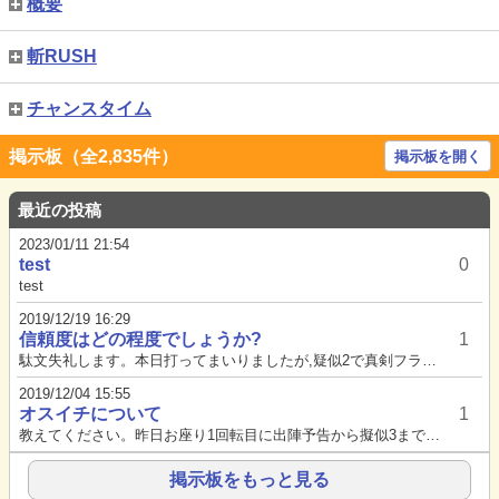
概要
斬RUSH
チャンスタイム
掲示板（全2,835件）
掲示板を開く
最近の投稿
2023/01/11 21:54
test
0
test
2019/12/19 16:29
信頼度はどの程度でしょうか?
1
駄文失礼します。本日打ってまいりましたが,疑似2で真剣フラッシュ,疑似3で小判保留3枚,出陣ゾー...
2019/12/04 15:55
オスイチについて
1
教えてください。昨日お座り1回転目に出陣予告から擬似3まで発展。5図柄テンパイでトランペット音が響き高坂登場、主水リーチ...
掲示板をもっと見る