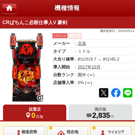
機種情報
CRぱちんこ必殺仕事人V 豪剣
最終更新日：
2023/05/12
パチンコ
ミドル
メーカー
：
京楽
タイプ
：ミドル
大当り確率
：約1/319.7 → 約1/45.2
導入開始
：
2017年10月
台数ランク
：
圏外
(
)
店舗導入率
：
0
% (
)
設置店
掲示板
0
2,835
店舗
件
都道府県
現在地
マイエリア