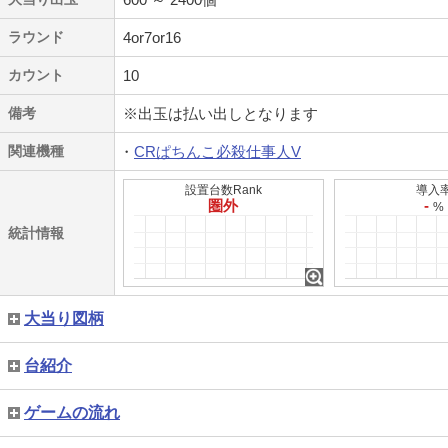
ラウンド
4or7or16
カウント
10
備考
※出玉は払い出しとなります
関連機種
CRぱちんこ必殺仕事人V
設置台数Rank
導入
圏外
-
%
統計情報
大当り図柄
台紹介
ゲームの流れ