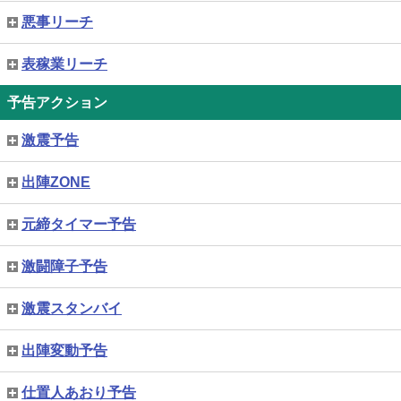
悪事リーチ
表稼業リーチ
予告アクション
激震予告
出陣ZONE
元締タイマー予告
激闘障子予告
激震スタンバイ
出陣変動予告
仕置人あおり予告