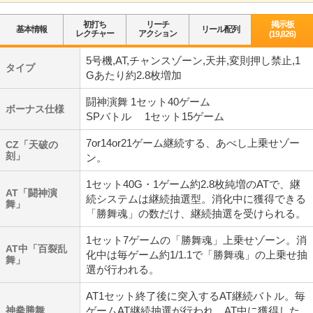
初打ち
リーチ
掲示板
基本情報
リール配列
レクチャー
アクション
(19,826)
5号機,AT,チャンスゾーン,天井,変則押し禁止,1
タイプ
Gあたり約2.8枚増加
闘神演舞 1セット40ゲーム
ボーナス仕様
SPバトル 1セット15ゲーム
7or14or21ゲーム継続する、あべし上乗せゾー
CZ「天破の
刻」
ン。
1セット40G・1ゲーム約2.8枚純増のATで、継
AT「闘神演
続システムは継続抽選型。消化中に獲得できる
舞」
「勝舞魂」の数だけ、継続抽選を受けられる。
1セット7ゲームの「勝舞魂」上乗せゾーン。消
AT中「百裂乱
化中は毎ゲーム約1/1.1で「勝舞魂」の上乗せ抽
舞」
選が行われる。
AT1セット終了後に突入するAT継続バトル。毎
神拳勝舞
ゲームAT継続抽選が行われ、AT中に獲得した