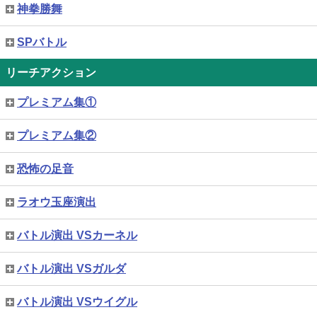
神拳勝舞
SPバトル
リーチアクション
プレミアム集①
プレミアム集②
恐怖の足音
ラオウ玉座演出
バトル演出 VSカーネル
バトル演出 VSガルダ
バトル演出 VSウイグル