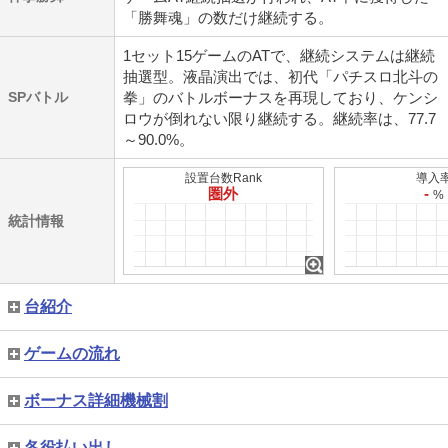
「勝舞魂」の数だけ継続する。
1セット15ゲームのATで、継続システムは継続
抽選型。液晶演出では、初代「パチスロ北斗の
SPバトル
拳」のバトルボーナスを再現しており、ケンシ
ロウが倒れない限り継続する。継続率は、77.7
～90.0%。
設置台数Rank
導入
圏外
-
%
統計情報
台紹介
ゲームの流れ
ボーナス詳細機械割
各役払い出し