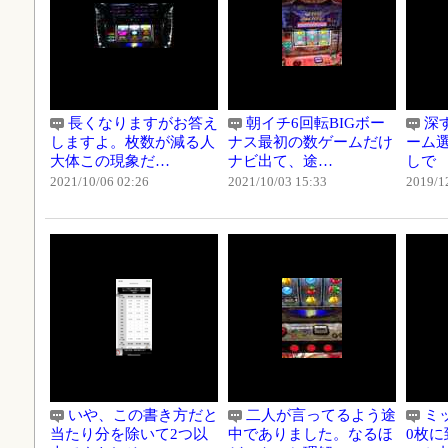
長くなりますがお答え
朝イチ6回転BIGボー
深
しますよ。枚数が減る人
ナス最初の数ゲームだけ
ーム選
大体この現象だ…
ナビ出て、途…
しで
2021/10/06 02:26
2021/10/03 15:33
2019/1
いや、この書き方だと
二人が言ってるよう途
ミ
当たり分を除いて2つ以
中でありました。なるほ
0枚に