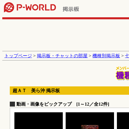
トップページ
>
掲示板・チャットの部屋
>
機種別掲示板
>
超ＡＴ 美ら沖 掲示板
動画・画像をピックアップ [1～12／全12件]