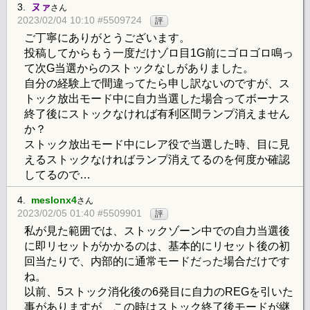
3.
ヌァ
さん
2023/02/04 10:10 #5509724
評
ご丁寧にありがとうございます。
投稿してからもう一度だけゾロ目1G前にゴロゴロ鳴っ
て次G当選からのストックなしがありました。
自分の経験上で間違ってたら申し訳ないのですが、ス
トック放出モード中に自力当選した場合ってボーナス
終了後にストックなければ有利区間ランプ消えません
か？
ストック放出モード中にレア役で当選した時、目に見
えるストックなければランプ消えてるのを何度か確認
してるので…
4.
meslonx4
さん
2023/02/05 01:40 #5509901
評
私が見た範囲では、ストックゾーン中での自力当選後
に即リセットがかかるのは、基本的にリセット後の初
回当たりで、内部的に通常モードだった場合だけです
ね。
以前、5ストック消化後の6発目に自力のREGを引いた
事がありますが、この時はストック終了後モードが継