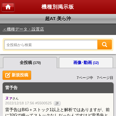
機種別掲示板
超AT 美ら沖
＜機種データ・設置店
全投稿
画像･動画
(170)
(12)
新規投稿
7ページ中 7ページ目
雷予告
ヌァ
さん
2022/12/18 17:56 #5500525
評
雷予告はBIG＋ストック1以上と解析ではありますが、前
に32Gで鳴ってストックなしだったんですけど雷予告と