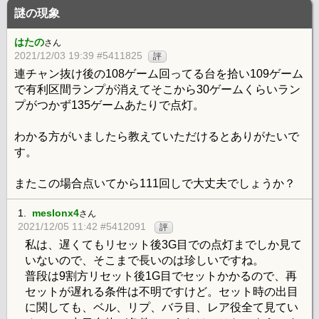
謎の現象
はたの
さん
2021/12/03 19:39 #5411825
評
連チャン抜け後の108ゲーム回ってる台を拾い109ゲーム
で有利区間ランプが消えてそこから30ゲームくらいラン
プがつかず135ゲームあたりで点灯。
わかる方がいましたら教えていただけるとありがたいで
す。
またこの場合点いてから111回しで大丈夫でしょうか？
1.
meslonx4
さん
2021/12/05 11:42 #5412091
評
私は、遅くてもリセット後3G目での点灯までしか見て
いないので、そこまで長いのは珍しいですね。
普段は9割方リセット後1G目でセットかかるので、再
セットが遅れる条件は不明ですけど。セット時の出目
に関しても、ベル、リプ、バラ目、レア役全て見てい