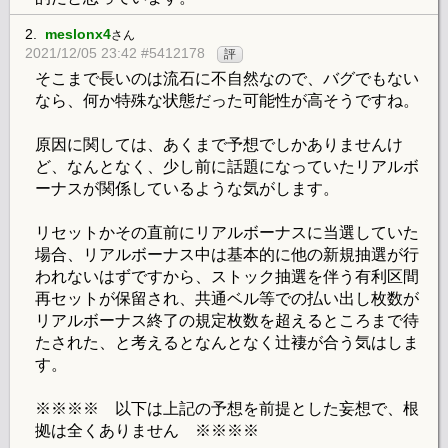
2.
meslonx4
さん
2021/12/05 23:42 #5412178
評
そこまで長いのは流石に不自然なので、バグでもない
なら、何か特殊な状態だった可能性が高そうですね。
原因に関しては、あくまで予想でしかありませんけ
ど、なんとなく、少し前に話題になっていたリアルボ
ーナスが関係しているような気がします。
リセットかその直前にリアルボーナスに当選していた
場合、リアルボーナス中は基本的に他の新規抽選が行
われないはずですから、ストック抽選を伴う有利区間
再セットが保留され、共通ベル等での払い出し枚数が
リアルボーナス終了の規定枚数を超えるところまで待
たされた、と考えるとなんとなく辻褄が合う気はしま
す。
※※※※ 以下は上記の予想を前提とした妄想で、根
拠は全くありません ※※※※