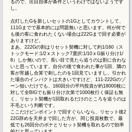
るので、出目自体が条件というわけではないようです
し。
点灯したGを新しいセットの1Gとしてカウントして、
111Gまでで基本的には問題無いと思います。何が何で
も後の客に食われたくない場合は222Gまで回す必要が
ありますけど。
まあ、222Gの割はリセット契機に対して約1/160（ス
トックモード:1/2 x ストック7選択:1/10 x G振り分け1/
8）しか無いので、長い目で見たら追うのは割に合わな
いと思っています。自分の後で食われた事が1回、隣の
客が宵越し合算で刺したのを1回見ていますし、引かれ
た場合のインパクトは大きいですけど、111-222Gのゾ
ーン狙いだけでも、160回分の平均投資が約18000枚に
対して全BIGでも振り分け次第で1000枚行く保証も無
く、リセット契機が1回取れるだけのところを追うのは
不毛という判断です。
ここだけピンポイントで回すぐらいなら、リセット後2
22G辞めを天井まで回した方が、同じ投資枚数で、最
低でも26回分のボナとリセット契機を取れるので効率
的だと思っています。