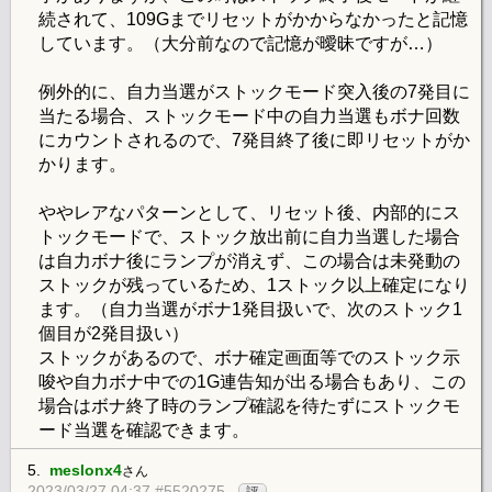
続されて、109Gまでリセットがかからなかったと記憶
しています。（大分前なので記憶が曖昧ですが…）
例外的に、自力当選がストックモード突入後の7発目に
当たる場合、ストックモード中の自力当選もボナ回数
にカウントされるので、7発目終了後に即リセットがか
かります。
ややレアなパターンとして、リセット後、内部的にス
トックモードで、ストック放出前に自力当選した場合
は自力ボナ後にランプが消えず、この場合は未発動の
ストックが残っているため、1ストック以上確定になり
ます。（自力当選がボナ1発目扱いで、次のストック1
個目が2発目扱い）
ストックがあるので、ボナ確定画面等でのストック示
唆や自力ボナ中での1G連告知が出る場合もあり、この
場合はボナ終了時のランプ確認を待たずにストックモ
ード当選を確認できます。
5.
meslonx4
さん
2023/03/27 04:37 #5520275
評