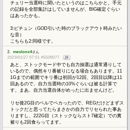
チェリー当選時に聞いたというのはこちらかと。手元
の記録を全部集計はしていませんが、BIG確定ぐらい
はあったかも。
3:ピチュン（GOD引いた時のブラックアウト時みたい
な音）
こちらも2:同様です。
2.
meslonx4
さん
2023/01/27 07:51 #5508077
評
あと、ストックモード中でも自力抽選は通常通りして
いるので、偶然キリ番被りになる場合もあります。11
1Gまでの範囲でキリ番は初回が12回、2回目以降は11
回あるので、自力当選時の10%ぐらいは被る計算で
す。まあ、自力当選自体がめったに出ませんけど。
リセ後2G目のベルでペカったので、REGだけどまずス
トックだと思ってたらまさかの自力でリセられた事あ
りますし、222G目（ストックならスト7確定）での糞
被りも2回食らってます。