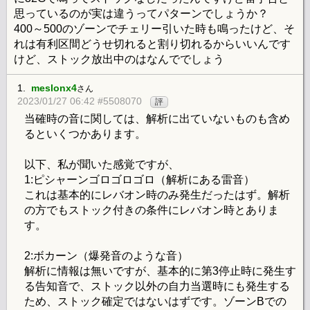
思っているのが実は違うってパターンでしょうか？
400～500のゾーンでチェリー引いた時も鳴ったけど、そ
れは有利区間どうせ切れると割り切れるからいいんです
けど、ストック放出中のはなんででしょう
1.
meslonx4
さん
2023/01/27 06:42 #5508070
評
当確時の音に関しては、解析に出ていないものも含め
るといくつかあります。
以下、私が聞いた感覚ですが、
1:ピシャーンゴロゴロゴロ（解析にある雷音）
これは基本的にレバオン時のみ発生だったはず。解析
の方でもストック付きの条件にレバオン時とありま
す。
2:ボカーン（爆発音のような音）
解析に情報は無いですが、基本的に第3停止時に発生す
る告知音で、ストック以外の自力当選時にも発生する
ため、ストック確定ではないはずです。ゾーンBでの