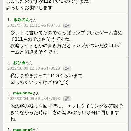
しまったのですが112でいいのですよね？
よろしくお願いします
1.
るみのん
さん
2022/07/31 11:11 #5469766
評
少し下に書いてたのでやっぱランプついたゲーム含め
て111やめでよさそうですね。
攻略サイトとかの書き方だとランプがついた後111ゲ
ームと間違えそうです。
2.
おひ★
さん
2022/08/03 12:53 #5470520
評
私は余裕を持って115Gくらいまで
回しちゃいますけどね(^_^;)
3.
meslonx4
さん
2022/09/04 08:59 #5477998
評
他の客の残りを回す時に、セットタイミングを確認で
きてなかった時は、念の為3Gぐらい余分に回します
ね。
4.
meslonx4
さん