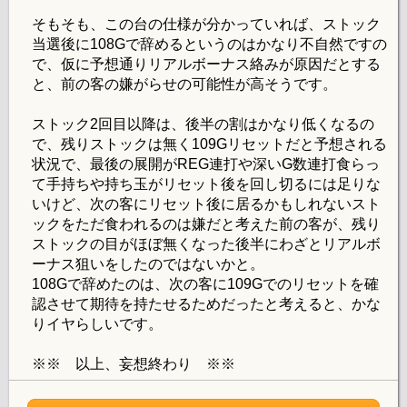
そもそも、この台の仕様が分かっていれば、ストック
当選後に108Gで辞めるというのはかなり不自然ですの
で、仮に予想通りリアルボーナス絡みが原因だとする
と、前の客の嫌がらせの可能性が高そうです。
ストック2回目以降は、後半の割はかなり低くなるの
で、残りストックは無く109Gリセットだと予想される
状況で、最後の展開がREG連打や深いG数連打食らっ
て手持ちや持ち玉がリセット後を回し切るには足りな
いけど、次の客にリセット後に居るかもしれないスト
ックをただ食われるのは嫌だと考えた前の客が、残り
ストックの目がほぼ無くなった後半にわざとリアルボ
ーナス狙いをしたのではないかと。
108Gで辞めたのは、次の客に109Gでのリセットを確
認させて期待を持たせるためだったと考えると、かな
りイヤらしいです。
※※ 以上、妄想終わり ※※