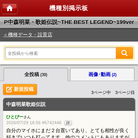
機種別掲示板
P中森明菜・歌姫伝説~THE BEST LEGEND~199ver
＜機種データ・設置店
全投稿
画像･動画
(30)
(2)
新規投稿
3ページ中 3ページ目
中森明菜歌姫伝説
ひとぴー
さん
2026/07/29 18:56 #5742446
評
自分のマイホにまだ２台置いてあり、とても相性が良く
好きでいつも打ってます。他のコメントにもありますが