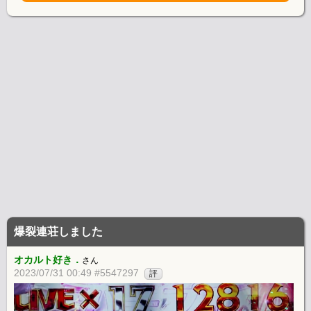
爆裂連荘しました
オカルト好き．
さん
2023/07/31 00:49 #5547297
評