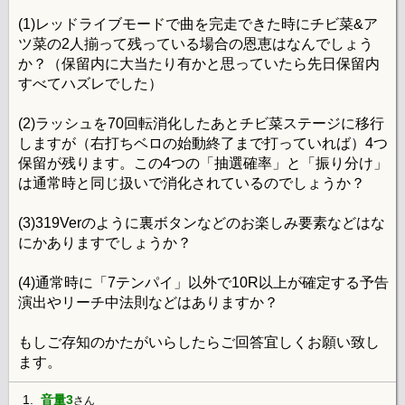
(1)レッドライブモードで曲を完走できた時にチビ菜&ア
ツ菜の2人揃って残っている場合の恩恵はなんでしょう
か？（保留内に大当たり有かと思っていたら先日保留内
すべてハズレでした）
(2)ラッシュを70回転消化したあとチビ菜ステージに移行
しますが（右打ちベロの始動終了まで打っていれば）4つ
保留が残ります。この4つの「抽選確率」と「振り分け」
は通常時と同じ扱いで消化されているのでしょうか？
(3)319Verのように裏ボタンなどのお楽しみ要素などはな
にかありますでしょうか？
(4)通常時に「7テンパイ」以外で10R以上が確定する予告
演出やリーチ中法則などはありますか？
もしご存知のかたがいらしたらご回答宜しくお願い致し
ます。
1.
音量3
さん