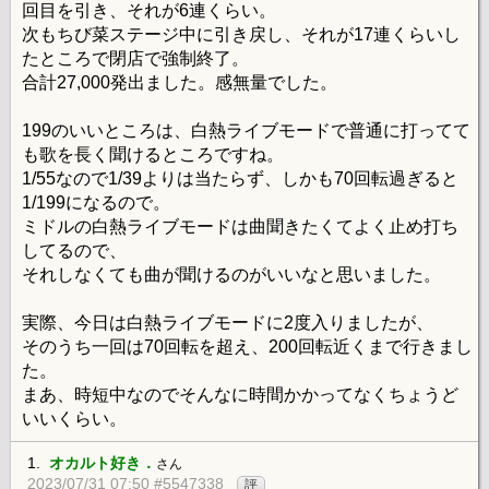
回目を引き、それが6連くらい。
次もちび菜ステージ中に引き戻し、それが17連くらいし
たところで閉店で強制終了。
合計27,000発出ました。感無量でした。
199のいいところは、白熱ライブモードで普通に打ってて
も歌を長く聞けるところですね。
1/55なので1/39よりは当たらず、しかも70回転過ぎると
1/199になるので。
ミドルの白熱ライブモードは曲聞きたくてよく止め打ち
してるので、
それしなくても曲が聞けるのがいいなと思いました。
実際、今日は白熱ライブモードに2度入りましたが、
そのうち一回は70回転を超え、200回転近くまで行きまし
た。
まあ、時短中なのでそんなに時間かかってなくちょうど
いいくらい。
1.
オカルト好き．
さん
2023/07/31 07:50 #5547338
評