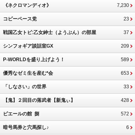
《ネクロマンディオ》
7,230
コピーペース党
23
戦国乙女トピ:乙女紳士（ようぶん）の部屋
37
シンフォギア談話室GX
209
P-WORLDを盛り上げよう！
589
優秀なゼミ生を産む*会
653
「しなさい」の世界
33
【鬼】２回目の落武者【新鬼ぃ】
428
ピエールの館 捌
572
暗号馬券と穴馬探し♪
6