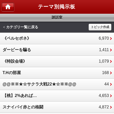
テーマ別掲示板
談話室
カテゴリ一覧に戻る
<
トピック作成
《ペルセポネ》
6,970
ダービーを騙る
1,411
《特設会場》
1,079
T.Hの部屋
168
@@※※★☆サクラ大戦22★☆※※@@
44
【桃】2%あれば…
4,653
スナイパイ赤との格闘
4,872