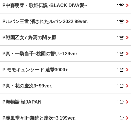
P中森明菜・歌姫伝説~BLACK DIVA愛~
Pルパン三世 消されたルパン2022 99ver.
P戦国乙女7 終焉の関ヶ原
P真・一騎当千~桃園の誓い~129ver
P モモキュンソード 速撃3000+
P真・花の慶次3~99ver.
P海物語 極JAPAN
P義風堂々!!~兼続と慶次~3 199ver.