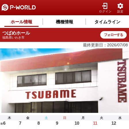
ログイン
設定
ホール情報
機種情報
タイムライン
つばめホール
フォローする
福島県いわき市
最終更新日：2026/07/08
木
金
土
日
月
火
水
6
7
8
9
10
11
12
8/