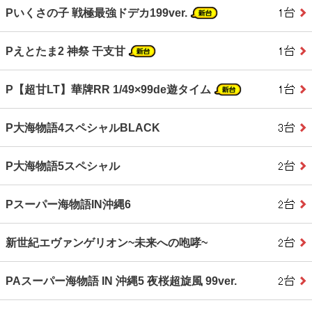
Pいくさの子 戦極最強ドデカ199ver.
Pえとたま2 神祭 干支甘
P【超甘LT】華牌RR 1/49×99de遊タイム
P大海物語4スペシャルBLACK
P大海物語5スペシャル
Pスーパー海物語IN沖縄6
新世紀エヴァンゲリオン~未来への咆哮~
PAスーパー海物語 IN 沖縄5 夜桜超旋風 99ver.