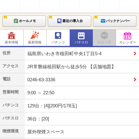
ホールメモ
最近の導入台
バックナンバー
基本情報
最新情報
パチンコ
パチスロ
新台入替
カレンダー
住所
福島県いわき市植田町中央1丁目5-4
アクセス
JR常磐線植田駅から徒歩5分 【店舗地図】
電話
0246-63-3336
営業時間
9:00 ～ 22:50
パチンコ
129台：[4][200円/178玉]
パチスロ
36台：[20]
喫煙環境
屋外喫煙スペース