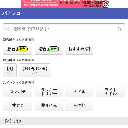
パチンコ
新台増台
（複数選択可）
新台
増台
おすすめ
遊技料金
（複数選択可）
【4】
【200円/178玉】
パチ
パチ
スペック
（複数選択可）
ラッキー
ライト
スマパチ
ミドル
トリガー
ミドル
甘デジ
遊タイム
その他
【4】パチ