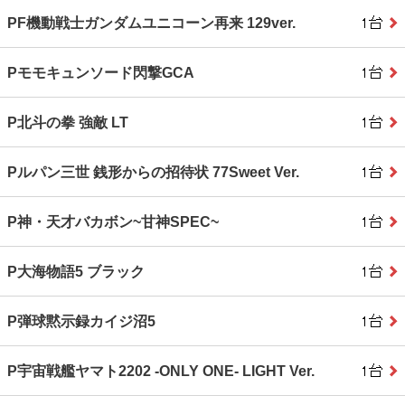
PF機動戦士ガンダムユニコーン再来 129ver.
Pモモキュンソード閃撃GCA
P北斗の拳 強敵 LT
Pルパン三世 銭形からの招待状 77Sweet Ver.
P神・天才バカボン~甘神SPEC~
P大海物語5 ブラック
P弾球黙示録カイジ沼5
P宇宙戦艦ヤマト2202 ‐ONLY ONE‐ LIGHT Ver.