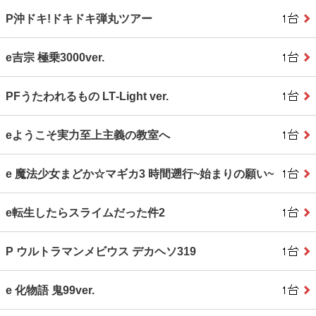
P沖ドキ!ドキドキ弾丸ツアー
e吉宗 極乗3000ver.
PFうたわれるもの LT‐Light ver.
eようこそ実力至上主義の教室へ
e 魔法少女まどか☆マギカ3 時間遡行~始まりの願い~
e転生したらスライムだった件2
P ウルトラマンメビウス デカヘソ319
e 化物語 鬼99ver.