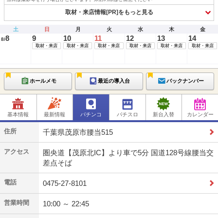
取材・来店情報[PR]をもっと見る
土
日
月
火
水
木
金
8
9
10
11
12
13
14
8/
取材・来店
取材・来店
取材・来店
取材・来店
取材・来店
取材・来店
ホールメモ
最近の導入台
バックナンバー
基本情報
最新情報
パチンコ
パチスロ
新台入替
カレンダー
住所
千葉県茂原市腰当515
アクセス
圏央道【茂原北IC】より車で5分 国道128号線腰当交
差点そば
電話
0475-27-8101
営業時間
10:00 ～ 22:45