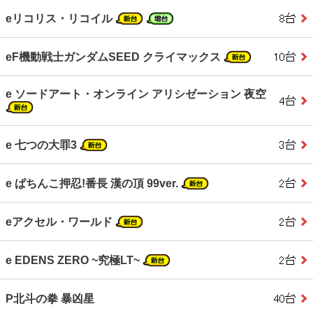
eリコリス・リコイル
eF機動戦士ガンダムSEED クライマックス
e ソードアート・オンライン アリシゼーション 夜空
e 七つの大罪3
e ぱちんこ押忍!番長 漢の頂 99ver.
eアクセル・ワールド
e EDENS ZERO ~究極LT~
P北斗の拳 暴凶星