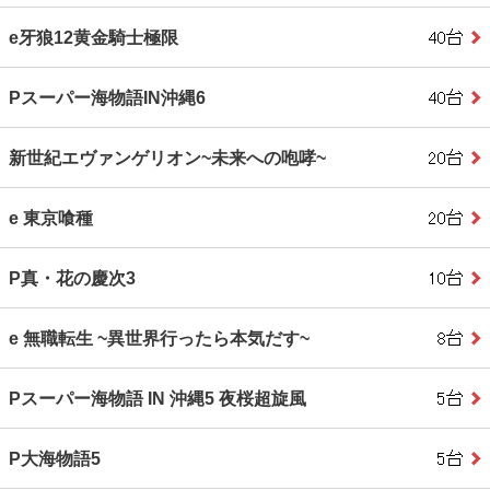
e牙狼12黄金騎士極限
Pスーパー海物語IN沖縄6
新世紀エヴァンゲリオン~未来への咆哮~
e 東京喰種
P真・花の慶次3
e 無職転生 ~異世界行ったら本気だす~
Pスーパー海物語 IN 沖縄5 夜桜超旋風
P大海物語5