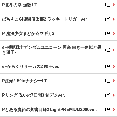
P北斗の拳 強敵 LT
ぱちんこGI優駿倶楽部2 ラッキートリガーver
P 魔法少女まどか☆マギカ3
eF機動戦士ガンダムユニコーン 再来‐白き一角獣と黒
き獅子‐
eFからくりサーカス2 魔王ver.
P江頭2:50inナナシーLT
Pリング 呪いの7日間3 甘デジver.
Pとある魔術の禁書目録2 LightPREMIUM2000ver.