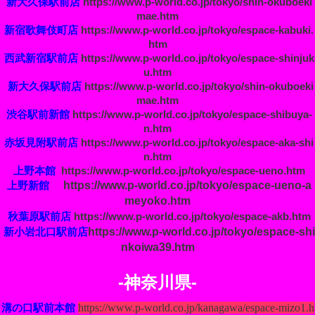
新大久保駅前店
https://www.p-world.co.jp/tokyo/shin-okuboeki
mae.htm
新宿歌舞伎町店
https://www.p-world.co.jp/tokyo/espace-kabuki.
htm
西武新宿駅前店
https://www.p-world.co.jp/tokyo/espace-shinjuk
u.htm
新大久保駅前店
https://www.p-world.co.jp/tokyo/shin-okuboeki
mae.htm
渋谷駅前新館
https://www.p-world.co.jp/tokyo/espace-shibuya-
n.htm
赤坂見附駅前店
https://www.p-world.co.jp/tokyo/espace-aka-shi
n.htm
上野本館
https://www.p-world.co.jp/tokyo/espace-ueno.htm
https://www.p-world.co.jp/tokyo/espace-ueno-a
上野新館
meyoko.htm
秋葉原駅前店
https://www.p-world.co.jp/tokyo/espace-akb.htm
https://www.p-world.co.jp/tokyo/espace-shi
新小岩北口駅前店
nkoiwa39.htm
-神奈川県-
https://www.p-world.co.jp/kanagawa/espace-mizo1.h
溝の口駅前本館