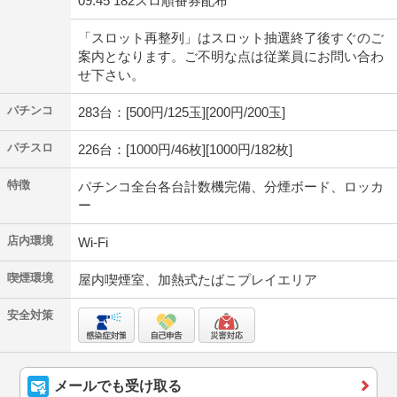
09:45 182スロ順番券配布
「スロット再整列」はスロット抽選終了後すぐのご
案内となります。ご不明な点は従業員にお問い合わ
せ下さい。
パチンコ
283台：[500円/125玉][200円/200玉]
パチスロ
226台：[1000円/46枚][1000円/182枚]
特徴
パチンコ全台各台計数機完備、分煙ボード、ロッカ
ー
店内環境
Wi-Fi
喫煙環境
屋内喫煙室、加熱式たばこプレイエリア
安全対策
メールでも受け取る