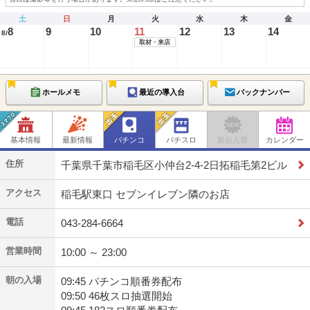
土
日
月
火
水
木
金
8
9
10
11
12
13
14
8/
取材・来店
ホールメモ
最近の導入台
バックナンバー
基本情報
最新情報
パチンコ
パチスロ
新台入替
カレンダー
住所
千葉県千葉市稲毛区小仲台2-4-2日拓稲毛第2ビル
アクセス
稲毛駅東口 セブンイレブン隣のお店
電話
043-284-6664
営業時間
10:00 ～ 23:00
朝の入場
09:45 パチンコ順番券配布
09:50 46枚スロ抽選開始