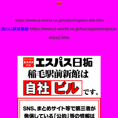
tm
https://www.p-world.co.jp/tokyo/espace-akb.htm
https://www.p-world.co.jp/kanagawa/espace-
溝の口駅前新館
mizo2.htm