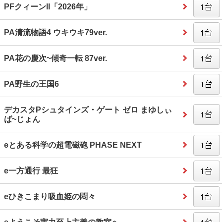
PFクィーンII「2026年」
PA清流物語4 ウキウキ79ver.
PA花の慶次~傾奇一転 87ver.
PA野生の王国6
デカスタPシュタインズ・ゲート ゼロ まゆしぃ
ば~じょん
eとある科学の超電磁砲 PHASE NEXT
e一方通行 最狂
eひきこまり吸血姫の悶々