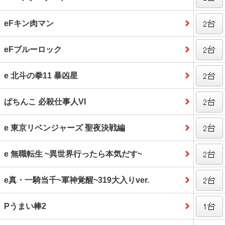
eFキン肉マン
eFブルーロック
e 北斗の拳11 暴凶星
ぱちんこ 必殺仕事人VI
e 東京リベンジャーズ 聖夜決戦編
e 無職転生 ~異世界行ったら本気だす~
e真・一騎当千~軍神覚醒~319大入りver.
Pうまい棒2