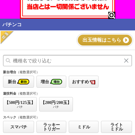
パチンコ
出玉情報はこちら
新台増台
（複数選択可）
新台
増台
おすすめ
遊技料金
（複数選択可）
【500円/125玉】
【200円/200玉】
パチ
パチ
スペック
（複数選択可）
ラッキー
ライト
スマパチ
ミドル
トリガー
ミドル