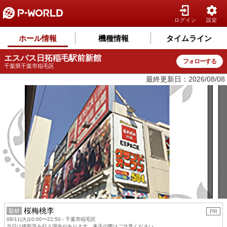
ログイン
設定
ホール情報
機種情報
タイムライン
エスパス日拓稲毛駅前新館
フォローする
千葉県千葉市稲毛区
最終更新日：2026/08/08
桜梅桃李
取材
PR
08/11(火)10:00〜22:50 - 千葉市稲毛区
当日は撮影等を行う場合があります。来店の際はご注意ください。