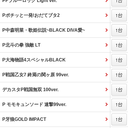
PFブルーロック Light ver.
Pポチッと一発!おだてブタ2
P中森明菜・歌姫伝説~BLACK DIVA愛~
P北斗の拳 強敵 LT
P大海物語4スペシャルBLACK
P戦国乙女7 終焉の関ヶ原 99ver.
デカスタP戦国無双 100ver.
P モモキュンソード 速撃99ver.
P牙狼GOLD IMPACT