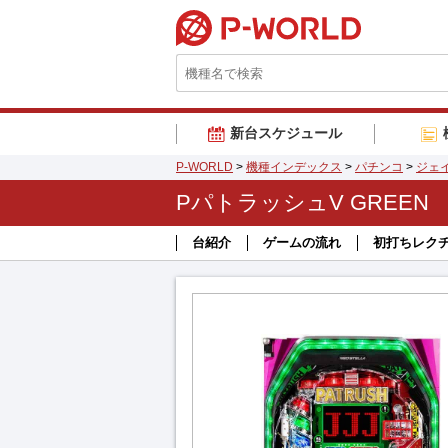
P-WORLD
新台スケジュール
P-WORLD
>
機種インデックス
>
パチンコ
>
ジェ
PパトラッシュV GREEN
台紹介
ゲームの流れ
初打ちレク