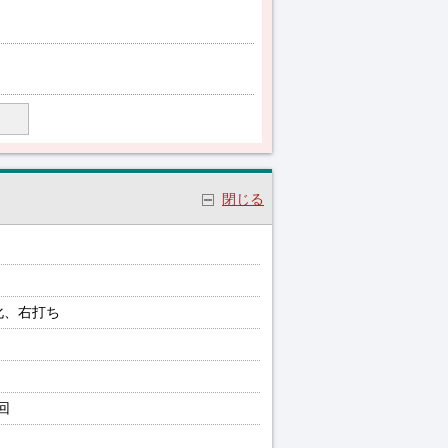
閉じる
化、右打ち
回