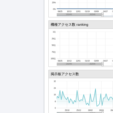
25%
0%
08/25
10/13
12/01
01/19
03/09
04/27
2024年
2025年
機種アクセス数 ranking
1位
25位
50位
75位
100位
08/25
10/13
12/01
01/19
03/09
04/27
2024年
2025年
掲示板アクセス数
32
24
16
8
0
25/10
25/12
26/02
26/04
26