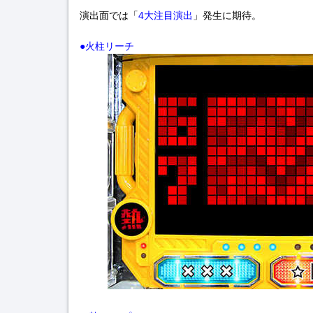
演出面では「
4大注目演出
」発生に期待。
●火柱リーチ