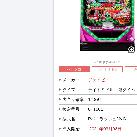
(C)JB (C)SANKYO
パチンコ
ライトミドル
遊
メーカー ：
ジェイビー
タイプ ：
ライトミドル、遊タイム
大当り確率：
1/199.8
検定番号 ：0P1561
型式名 ：
PパトラッシュJ2-G
導入開始 ：
2021年03月08日