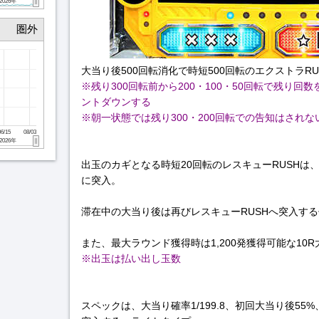
2026年
圏外
大当り後500回転消化で時短500回転のエクストラR
※残り300回転前から200・100・50回転で残り回
ントダウンする
※朝一状態では残り300・200回転での告知はされな
06/15
08/03
2026年
出玉のカギとなる時短20回転のレスキューRUSHは、
に突入。
滞在中の大当り後は再びレスキューRUSHへ突入する
また、最大ラウンド獲得時は1,200発獲得可能な10
※出玉は払い出し玉数
スペックは、大当り確率1/199.8、初回大当り後55