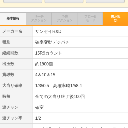
リーチ
予告
フロー&
掲示板
基本情報
アクション
アクション
モード
(0)
メーカー名
サンセイR&D
種別
確率変動デジパチ
継続回数
15R9カウント
出玉数
約1900個
賞球数
4＆10＆15
大当り確率
1/350.5 高確率時1/58.4
時短
全ての大当り終了後100回
連チャン
確変
連チャン率
1/2