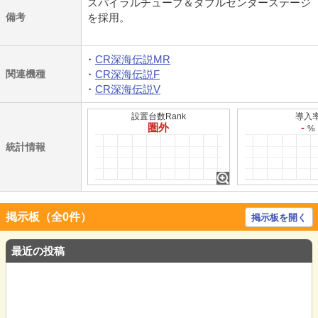
スパイラルチューブ＆ダブルセンターステージ
備考
を採用。
CR深海伝説MR
関連機種
CR深海伝説F
CR深海伝説V
設置台数Rank
導入
圏外
-
%
統計情報
掲示板（全0件）
掲示板を開く
最近の投稿