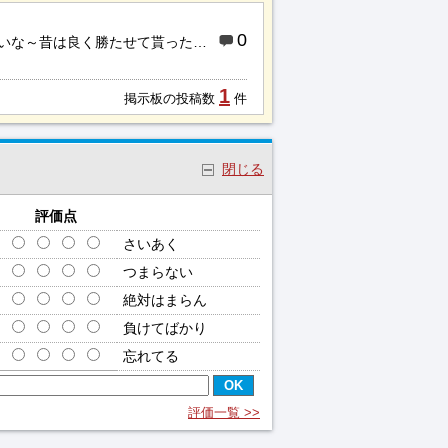
0
だけど・・・か・・・書き込みゼロっすか？？寂しいな～昔は良く勝たせて貰ったのに。。。...
1
掲示板の投稿数
件
閉じる
評価点
さいあく
つまらない
絶対はまらん
負けてばかり
忘れてる
評価一覧 >>