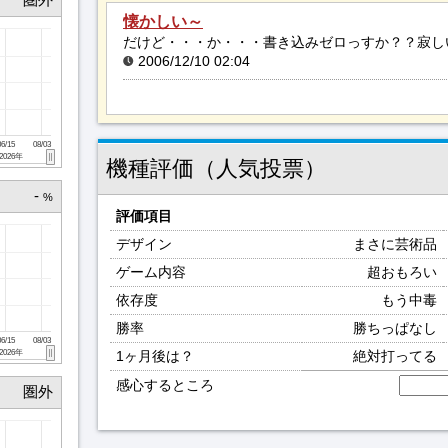
懐かしい～
2006/12/10 02:04
06/15
08/03
2026年
機種評価（人気投票）
-
%
評価項目
デザイン
まさに芸術品
ゲーム内容
超おもろい
依存度
もう中毒
勝率
勝ちっぱなし
06/15
08/03
2026年
1ヶ月後は？
絶対打ってる
感心するところ
圏外