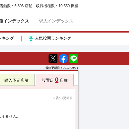
店舗数：
5,803
店舗 収録機種数：
10,550
機種
種インデックス
求人インデックス
ンキング
人気投票ランキング
最終更新日：
2013/09/04
0
導入予定店舗
設置店
店舗
※告知/更新順
ありません。