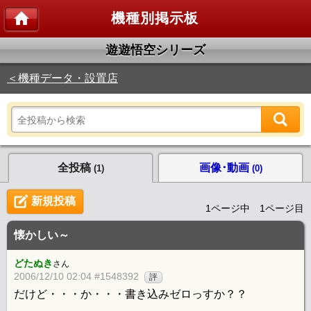
機種別掲示板
遊遊悟空シリーズ
＜機種データ・設置店
全投稿
画像･動画
(1)
(0)
新規投稿
1ページ中 1ページ目
懐かしい～
どたぬき
さん
2006/12/10 02:04 #1548392
評
だけど・・・か・・・書き込みゼロっすか？？