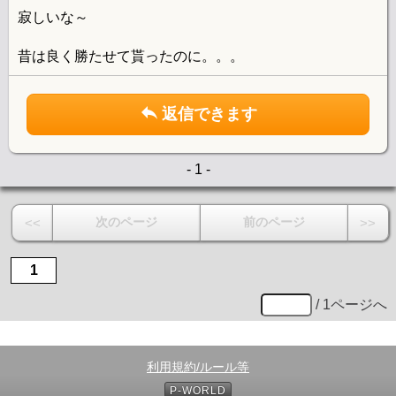
寂しいな～
昔は良く勝たせて貰ったのに。。。
返信できます
- 1 -
次のページ
前のページ
<<
>>
1
/ 1ページへ
利用規約/ルール等
P-WORLD