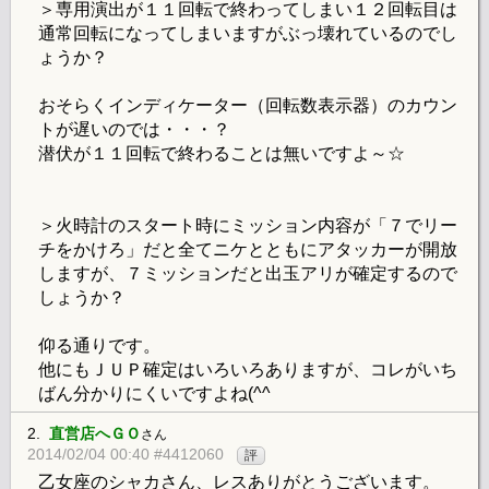
＞専用演出が１１回転で終わってしまい１２回転目は
通常回転になってしまいますがぶっ壊れているのでし
ょうか？
おそらくインディケーター（回転数表示器）のカウン
トが遅いのでは・・・？
潜伏が１１回転で終わることは無いですよ～☆
＞火時計のスタート時にミッション内容が「７でリー
チをかけろ」だと全てニケとともにアタッカーが開放
しますが、７ミッションだと出玉アリが確定するので
しょうか？
仰る通りです。
他にもＪＵＰ確定はいろいろありますが、コレがいち
ばん分かりにくいですよね(^^ゞ
2.
直営店へＧＯ
さん
2014/02/04 00:40 #4412060
評
乙女座のシャカさん、レスありがとうございます。