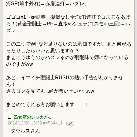
河SP(前半外れ)→赤扉連打→ハズレ。
ゴゴゴx1→始動赤→擬似なし全消灯(連打でコスモをあげ
ろ！)黄金聖闘士→PF→直接vsシュラ(コスモup三回)→ハ
ズレ
この二つでWFなど足りないのは承知ですが、あと何があ
ったりしたらいいと思いますか？
まぁこうゆうのがハズレるのが醍醐味で癖になっている
のですがww
あと、イマイチ聖闘士RUSHの熱い予告がわかりませ
ん！
過去ログを見ても...頭が悪いせいか...ww
まとめてくれる方お願いします！！！
1.
乙女座のシャカ
さん
2014/12/26 13:30 #4564411
評
タウルスさん