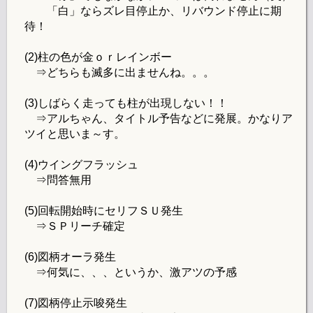
「白」ならズレ目停止か、リバウンド停止に期
待！
(2)柱の色が金ｏｒレインボー
⇒どちらも滅多に出ませんね。。。
(3)しばらく走っても柱が出現しない！！
⇒アルちゃん、タイトル予告などに発展。かなりア
ツイと思いま～す。
(4)ウイングフラッシュ
⇒問答無用
(5)回転開始時にセリフＳＵ発生
⇒ＳＰリーチ確定
(6)図柄オーラ発生
⇒何気に、、、というか、激アツの予感
(7)図柄停止示唆発生