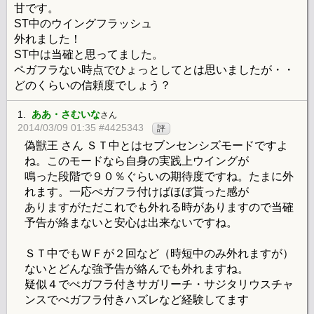
甘です。
ST中のウイングフラッシュ
外れました！
ST中は当確と思ってました。
ペガフラない時点でひょっとしてとは思いましたが・・
どのくらいの信頼度でしょう？
1.
ああ・さむいな
さん
2014/03/09 01:35 #4425343
評
偽獣王 さん ＳＴ中とはセブンセンシズモードですよ
ね。このモードなら自身の実践上ウイングが
鳴った段階で９０％ぐらいの期待度ですね。たまに外
れます。一応ぺガフラ付けばほぼ貰った感が
ありますがただこれでも外れる時がありますので当確
予告が絡まないと安心は出来ないですね。
ＳＴ中でもＷＦが２回など（時短中のみ外れますが）
ないとどんな強予告が絡んでも外れますね。
疑似４でぺガフラ付きサガリーチ・サジタリウスチャ
ンスでぺガフラ付きハズレなど経験してます