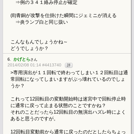
⇒例の３４１絡み停止が確定
(8)青銅が攻撃を仕掛けた瞬間にジェミニが消える
⇒炎ランプ白と同じ扱い
こんなもんでしょうかね～
どうでしょうか？
6.
かげとら
さん
2014/02/08 01:14 #4413740
評
>専用演出が１１回転で終わってしまい１２回転目は通
常回転になってしまいますがぶっ壊れているのでしょ
うか？
これって12回転目の変動開始時は迷宮中で回転停止時
に通常に戻って止まる状態のことですかね？
それのことだったら12回転目の無演出ハズレ時によく
あると思うのですが。
12回転目変動前から通常に戻ったのだとしたらちょっ