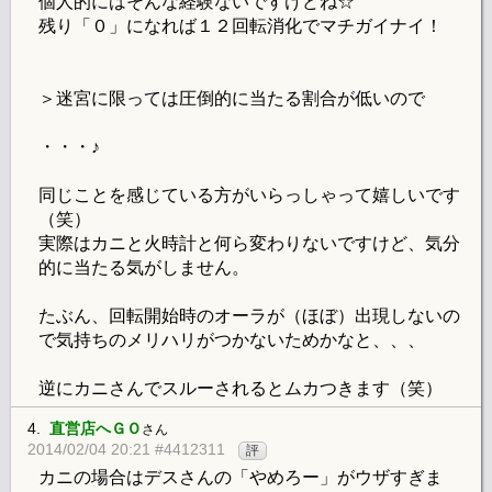
個人的にはそんな経験ないですけどね☆
残り「０」になれば１２回転消化でマチガイナイ！
＞迷宮に限っては圧倒的に当たる割合が低いので
・・・♪
同じことを感じている方がいらっしゃって嬉しいです
（笑）
実際はカニと火時計と何ら変わりないですけど、気分
的に当たる気がしません。
たぶん、回転開始時のオーラが（ほぼ）出現しないの
で気持ちのメリハリがつかないためかなと、、、
逆にカニさんでスルーされるとムカつきます（笑）
4.
直営店へＧＯ
さん
2014/02/04 20:21 #4412311
評
カニの場合はデスさんの「やめろー」がウザすぎま