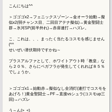
こんにちは^^
＞ゴゴゴx2→フェニックスゾーン→金オーラ始動→擬
似x2(弱チャンス目、二回目アテナ擬似)→黄金聖闘士
群→氷河SP(前半外れ)→赤扉連打→ハズレ。
こ、これは、、、まったく当たるコスモを感じません
(^^ゞ
せいぜい潜伏期待ですかね～
プラスアルファとして、ホワイトアウト時「教皇」な
ら２０％、さらにペガフラが発生してくれれば８５％
でしょうか。
＞ゴゴゴx1→始動赤→擬似なし全消灯(連打でコスモを
あげろ！)黄金聖闘士→PF→直接vsシュラ(コスモup三
回)→ハズレ
う～ん(>_<)