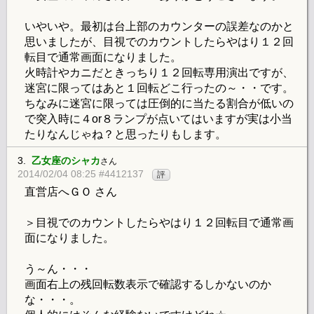
いやいや。最初は台上部のカウンターの誤差なのかと
思いましたが、目視でのカウントしたらやはり１２回
転目で通常画面になりました。
火時計やカニだときっちり１２回転専用演出ですが、
迷宮に限ってはあと１回転どこ行ったの～・・です。
ちなみに迷宮に限っては圧倒的に当たる割合が低いの
で突入時に４or８ランプが点いてはいますが実は小当
たりなんじゃね？と思ったりもします。
3.
乙女座のシャカ
さん
2014/02/04 08:25 #4412137
評
直営店へＧＯ さん
＞目視でのカウントしたらやはり１２回転目で通常画
面になりました。
う～ん・・・
画面右上の残回転数表示で確認するしかないのか
な・・・。