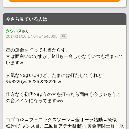
今さら見ている人は
タウルス
さん
2014/11/16 17:04 #4546098
評
星の運命を打っても当たらず。
甘は面白いのですが、MHも一台しかなくいつも埋まって
いますw
人気なのはいいけど、たまには打たしてくれと
&#8226;&#8226;&#8226;w
仕方なく初代のほうの甘を打ったら面白く今じゃもうこ
の台メインになってますww
ゴゴゴx2→フェニックスゾーン→金オーラ始動→擬似
x2(弱チャンス目、二回目アテナ擬似)→黄金聖闘士群→氷