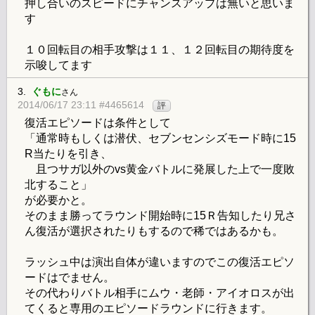
押し合いのスピードにチャンスアップは無いと思いま
す
１０回転目の相手攻撃は１１、１２回転目の期待度を
示唆してます
3.
ぐもに
さん
2014/06/17 23:11 #4465614
評
復活エピソードは条件として
「通常時もしくは潜伏、セブンセンシズモード時に15
R当たりを引き、
且つサガ以外のvs黄金バトルに発展した上で一度敗
北すること」
が必要かと。
そのまま勝ってラウンド開始時に15Ｒ告知したり兄さ
ん復活が選択されたりもするので稀ではあるかも。
ラッシュ中は演出自体が違いますのでこの復活エピソ
ードはでません。
その代わりバトル相手にムウ・老師・アイオロスが出
てくると専用のエピソードラウンドに行きます。