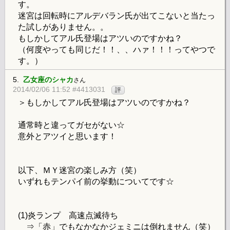
す。
迷宮は回転時にアルデバラン氏が出てこないと当たっ
た試しがありません。。
もしかしてアル氏登場はアツいのですかね？
（何度やっても同じだ！！、、ハァ！！！ってやつで
す。）
5.
乙女座のシャカ
さん
2014/02/06 11:52 #4413031
評
＞もしかしてアル氏登場はアツいのですかね？
通常時と違ってガセがない☆
意外とアツイと思います！
以下、ＭＹ迷宮の楽しみ方（笑）
いずれもテンパイ前の挙動についてです☆
(1)炎ランプ 高速点滅待ち
⇒「赤」でもなかなかジェミニは倒れません（笑）