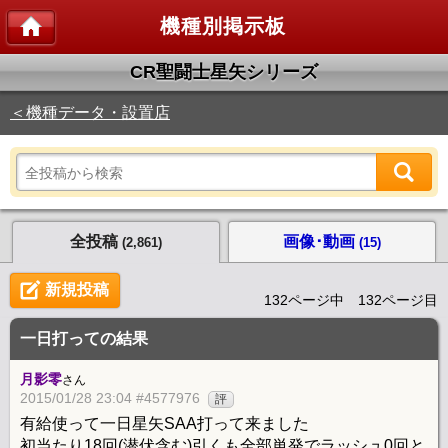
機種別掲示板
CR聖闘士星矢シリーズ
＜機種データ・設置店
全投稿
画像･動画
(2,861)
(15)
新規投稿
132ページ中 132ページ目
一日打っての結果
月影零
さん
2015/01/28 23:04 #4577976
評
有給使って一日星矢SAA打って来ました
初当たり18回(潜伏含む)引くも全部単発でラッシュ0回と