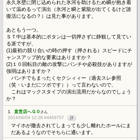
永久氷壁に閉じ込められた氷河を助けるため瞬が抱き着
いて温めるって演出（氷河と瞬と紫龍が出てくるけど誰
復活になるの？）は見た事があります。
あともう一つ。
ＳＴ中は基本的にボタンは一切押さずに静観して見てい
る派ですが、
(1)最初の競り合いの時の押す（押される）スピードにチ
ャンスアップ的な要素はありますか？
(2)１０回転目の敵の攻撃にパンチや必殺技がありますが
強弱はありますか？
パンチでもまったくセクシィィー（過去スレ参照
（笑・いまだにツボです））って言わないので、
これはマックスタイプの演出流用だからなのでしょう
か？
1.
直営店へＧＯ
さん
2014/06/04 12:28 #4459757
評
マイホが撤去されてしまっても少し離れたホールにま
だあるようなのでそちらに通います。