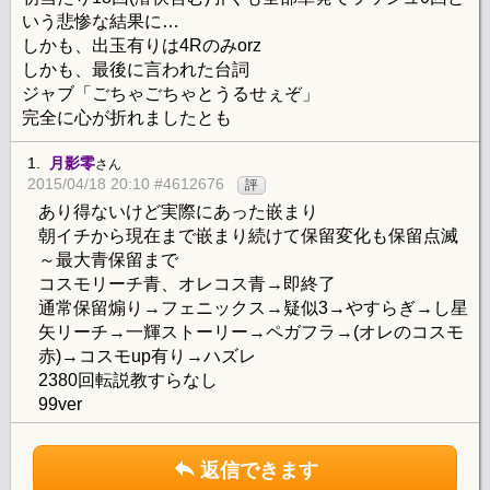
いう悲惨な結果に…
しかも、出玉有りは4Rのみorz
しかも、最後に言われた台詞
ジャブ「ごちゃごちゃとうるせぇぞ」
完全に心が折れましたとも
1.
月影零
さん
2015/04/18 20:10 #4612676
評
あり得ないけど実際にあった嵌まり
朝イチから現在まで嵌まり続けて保留変化も保留点滅
～最大青保留まで
コスモリーチ青、オレコス青→即終了
通常保留煽り→フェニックス→疑似3→やすらぎ→し星
矢リーチ→一輝ストーリー→ペガフラ→(オレのコスモ
赤)→コスモup有り→ハズレ
2380回転説教すらなし
99ver
返信できます