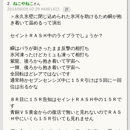
2.
ねこやねこ
さん
2014/06/08 02:29 #4461413
評
＞永久氷壁に閉じ込められた氷河を助けるため瞬が抱
き着いて温めるって演出
セイントＲＡＳＨ中のライブラでしょうか？
瞬はバラが刺さったまま反撃の相打ち
氷河凍ったけどカミュも凍って相打ち
紫龍、後ろから抱き着いて宇宙へ
一輝、後ろから抱き着いて宇宙へ
全回転ほどレアではないです
通常時かセブンセンシズ中に１５Ｒ引けば５回に一回
位は出るかな
８Ｒ目に１５Ｒ告知はセイントＲＡＳＨ中の１５Ｒで
す
青銅ＶＳ黄金からの復活で無いと見れないのでＲＡＳ
Ｈ中にいくら１５Ｒ引いても見れません