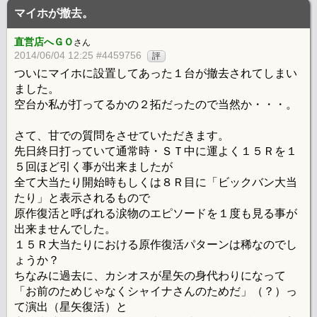
マイホが撤去。
直営店へＧＯ
さん
2014/06/04 12:25 #4459756
評
ついにマイホに設置してあった１台が撤去されてしまい
ました。
空台か私が打ってるかの２拓だったので当然か・・・。
さて、甘での質問をさせていただきます。
先日終日打っていて通常時・ＳＴ中に運よく１５Ｒを１
５回ほど引く事が出来ましたが
全て大当たり開始時もしくは８Ｒ目に「ビックバン大当
たり」と表示されるもので
原作復活と呼ばれる涙物のエピソードを１度も見る事が
出来ませんでした。
１５Ｒ大当たりにおける原作復活パターンは稀なのでし
ょうか？
ちなみに過去に、カシオスが星矢の身代わりになって
「お前のためじゃなくシャイナさんのためだ」（？）っ
て演出（星矢復活）と