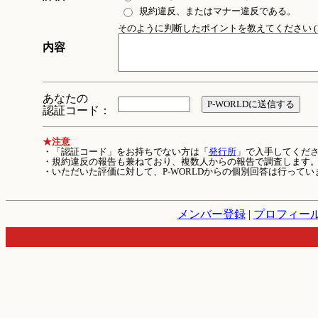
規約違反、またはマナー違反である。
そのように判断したポイントを教えてください (1
内容
あなたの
認証コード：
★注意
・「認証コード」をお持ちでない方は「
発行所
」で入手してくだ
・規約違反の報告も兼ねており、複数人からの報告で調査します
・いただいた評価に対して、P-WORLDからの個別回答は行ってい
メンバー登録
|
プロフィー