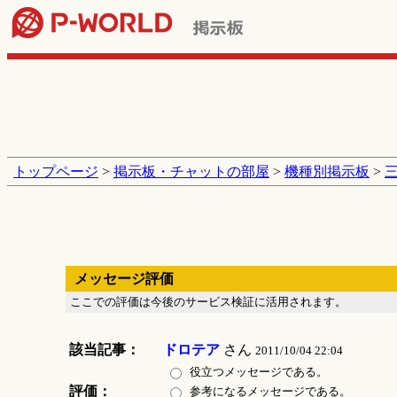
トップページ
>
掲示板・チャットの部屋
>
機種別掲示板
>
メッセージ評価
ここでの評価は今後のサービス検証に活用されます。
該当記事：
ドロテア
さん
2011/10/04 22:04
役立つメッセージである。
評価：
参考になるメッセージである。