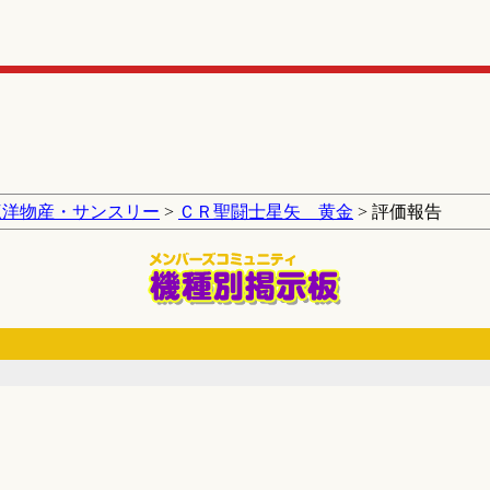
三洋物産・サンスリー
>
ＣＲ聖闘士星矢 黄金
> 評価報告