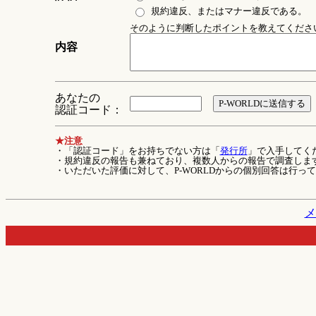
規約違反、またはマナー違反である。
そのように判断したポイントを教えてください 
内容
あなたの
認証コード：
★注意
・「認証コード」をお持ちでない方は「
発行所
」で入手してく
・規約違反の報告も兼ねており、複数人からの報告で調査しま
・いただいた評価に対して、P-WORLDからの個別回答は行っ
メ