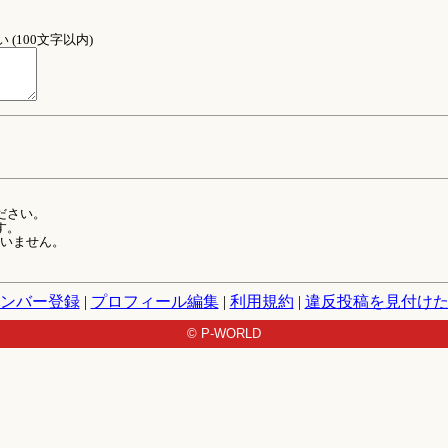
(100文字以内)
ださい。
す。
ていません。
ンバー登録
|
プロフィール編集
|
利用規約
|
違反投稿を見付け
© P-WORLD