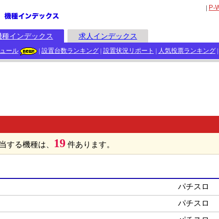
|
P-
機種インデックス
求人インデックス
ュール
|
設置台数ランキング
|
設置状況リポート
|
人気投票ランキング
19
当する機種は、
件あります。
パチスロ
パチスロ