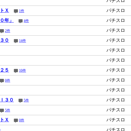
パチスロ
トＸ
パチスロ
1件
０年」
パチスロ
4件
パチスロ
2件
３０
パチスロ
14件
パチスロ
パチスロ
２５
パチスロ
10件
パチスロ
0件
パチスロ
Ｉ３０
パチスロ
5件
パチスロ
5件
トＸ
パチスロ
0件
パチスロ
件