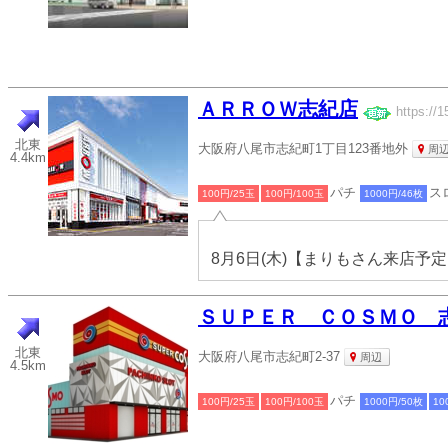
ＡＲＲＯＷ志紀店
https://1
北東
大阪府八尾市志紀町1丁目123番地外
周
4.4km
パチ
ス
100円/25玉
100円/100玉
1000円/46枚
8月6日(木)【まりもさん来店予
ＳＵＰＥＲ ＣＯＳＭＯ 
北東
大阪府八尾市志紀町2-37
周辺
4.5km
パチ
100円/25玉
100円/100玉
1000円/50枚
10