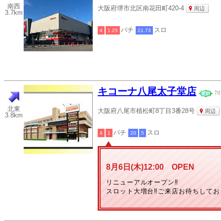
南西
大阪府堺市北区南花田町420-4
周辺
3.7km
パチ
スロ
4
1.25
21.73
キコーナ八尾太子堂店
ht
北東
大阪府八尾市植松町8丁目3番28号
周辺
3.8km
パチ
スロ
4
1
20
5
8月6日(木)12:00 OPEN
リニューアルオープン‼
スロット大増台‼ご来店お待ちしてお