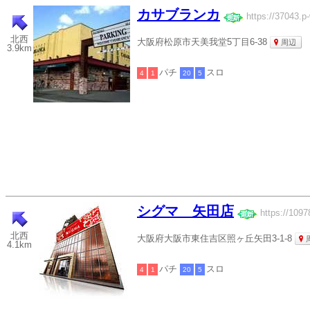
カサブランカ
https://37043.p-
北西
大阪府松原市天美我堂5丁目6-38
周辺
3.9km
パチ
スロ
4
1
20
5
シグマ 矢田店
https://1097
北西
大阪府大阪市東住吉区照ヶ丘矢田3-1-8
4.1km
パチ
スロ
4
1
20
5