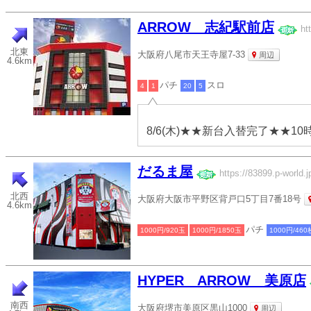
ARROW 志紀駅前店
ht
北東
大阪府八尾市天王寺屋7-33
周辺
4.6km
パチ
スロ
4
1
20
5
8/6(木)★★新台入替完了★★1
だるま屋
https://83899.p-world.j
北西
大阪府大阪市平野区背戸口5丁目7番18号
4.6km
パチ
1000円/920玉
1000円/1850玉
1000円/460
HYPER ARROW 美原店
南西
大阪府堺市美原区黒山1000
周辺