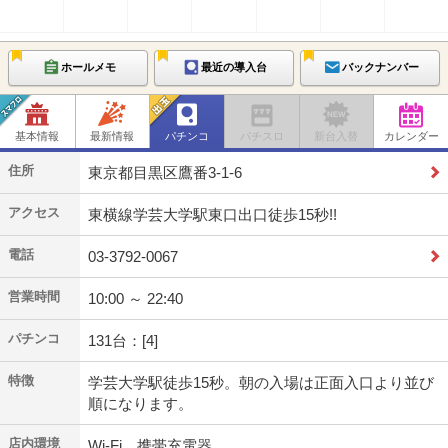
ホールメモ
最近の導入台
バックナンバー
基本情報
最新情報
パチンコ
パチスロ
新台入替
カレンダー
住所
東京都目黒区鷹番3-1-6
アクセス
東横線学芸大学駅東口出口徒歩15秒!!
電話
03-3792-0067
営業時間
10:00 ～ 22:40
パチンコ
131台：[4]
特徴
学芸大学駅徒歩15秒。朝の入場は正面入口より並び
順になります。
店内環境
Wi-Fi、携帯充電器