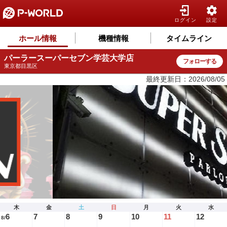
ログイン
設定
ホール情報
機種情報
タイムライン
パーラースーパーセブン学芸大学店
フォローする
東京都目黒区
最終更新日：2026/08/05
木
金
土
日
月
火
水
6
7
8
9
10
11
12
8/