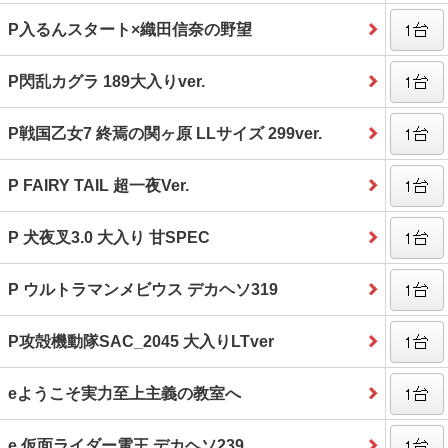
P入るんスタート×織田信奈の野望
P閃乱カグラ 189大入りver.
P戦国乙女7 終焉の関ヶ原 LLサイズ 299ver.
P FAIRY TAIL 超一夜Ver.
P 犬夜叉3.0 大入り 甘SPEC
P ウルトラマンメビウス デカヘソ319
P攻殻機動隊SAC_2045 大入りLTver
eようこそ実力至上主義の教室へ
e 仮面ライダー電王 デカヘソ239