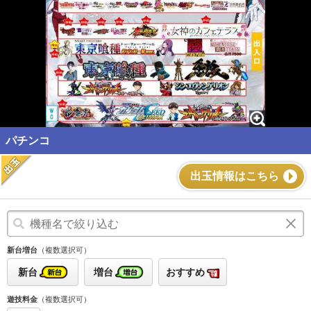
パチンコ
出玉情報はこちら
新台増台
（複数選択可）
新台
増台
おすすめ
遊技料金
（複数選択可）