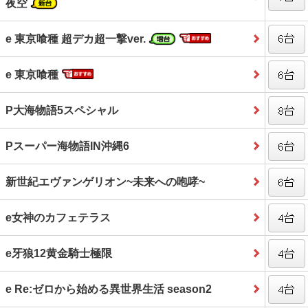
夜空
e 東京喰種 超デカ超一撃ver.
e 東京喰種
P大海物語5スペシャル
Pスーパー海物語IN沖縄6
新世紀エヴァンゲリオン~未来への咆哮~
e女神のカフェテラス
e牙狼12黄金騎士極限
e Re:ゼロから始める異世界生活 season2