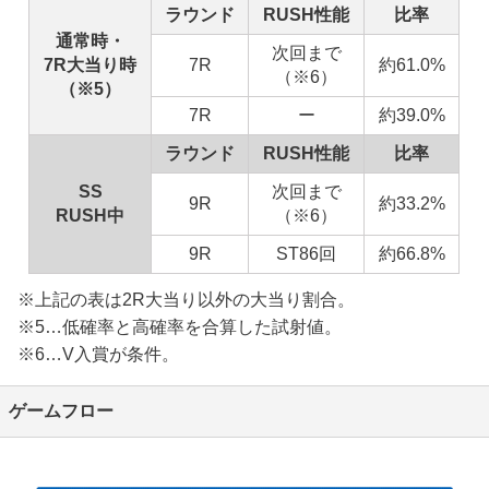
ラウンド
RUSH性能
比率
通常時・
次回まで
7R大当り時
7R
約61.0%
（※6）
（※5）
7R
ー
約39.0%
ラウンド
RUSH
性能
比率
SS
次回まで
9R
約33.2%
RUSH中
（※6）
9R
ST86回
約66.8%
※上記の表は2R大当り以外の大当り割合。
※5…低確率と高確率を合算した試射値。
※6…V入賞が条件。
ゲームフロー