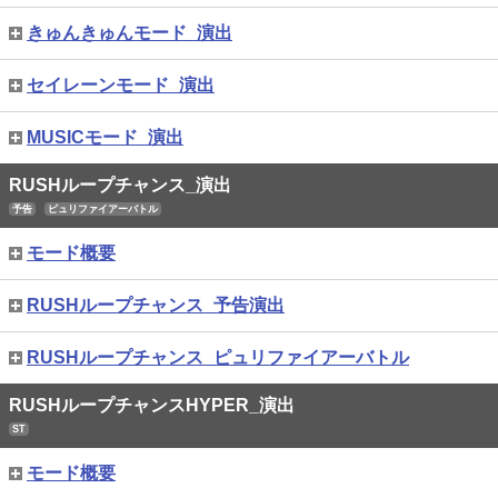
きゅんきゅんモード_演出
セイレーンモード_演出
MUSICモード_演出
RUSHループチャンス_演出
予告
ピュリファイアーバトル
モード概要
RUSHループチャンス_予告演出
RUSHループチャンス_ピュリファイアーバトル
RUSHループチャンスHYPER_演出
ST
モード概要