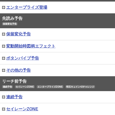
エンタープライズ登場
先読み予告
保留変化予告
保留変化予告
変動開始時図柄エフェクト
ボタンバイブ予告
その他の予告
リーチ前予告
連続予告
セイレーンZONE
エンタープライズZONE
明石キュイン×2チャレンジ
連続予告
セイレーンZONE