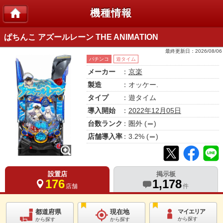
機種情報
ぱちんこ アズールレーン THE ANIMATION
最終更新日：
2026/08/06
パチンコ
遊タイム
メーカー
：
京楽
製造
：オッケー.
タイプ
：遊タイム
導入開始
：
2022年12月05日
台数ランク
：
圏外
(
)
店舗導入率
：
3.2
% (
)
設置店
掲示板
176
1,178
店舗
件
都道府県
現在地
マイエリア
から探す
から探す
から探す