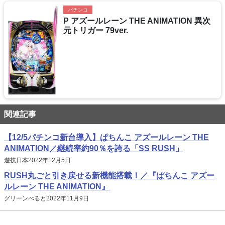
パチンコ
P アズールレーン THE ANIMATION 異次
元トリガー 79ver.
関連記事
【12/5パチンコ新台導入】ぱちんこ アズールレーン THE
ANIMATION／継続率約90％を誇る「SS RUSH」
遊技日本2022年12月5日
RUSH丸ごと引き戻せる新機能搭載！／『ぱちんこ アズー
ルレーン THE ANIMATION』
グリーンべると2022年11月9日