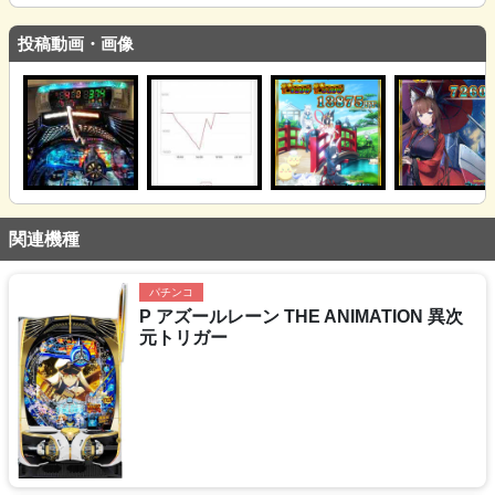
投稿動画・画像
関連機種
パチンコ
P アズールレーン THE ANIMATION 異次
元トリガー