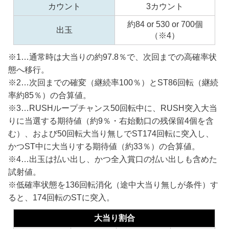
カウント
3カウント
約84 or 530 or 700個
出玉
（※4）
※
1…
通常時は大当りの約97.8％で、次回までの高確率状
態へ移行
。
※2…次回までの確変（継続率100％）とST86回転（継続
率約85％）の合算値。
※3…RUSHループチャンス50回転中に、RUSH突入大当
りに当選する期待値（約9％・右始動口の残保留4個を含
む）、および50回転大当り無しでST174回転に突入し、
かつST中に大当りする期待値（約33％）の合算値。
※4…出玉は払い出し、かつ全入賞口の払い出しも含めた
試射値。
※低確率状態を136回転消化（途中大当り無しが条件）す
ると、174回転のSTに突入。
大当り割合