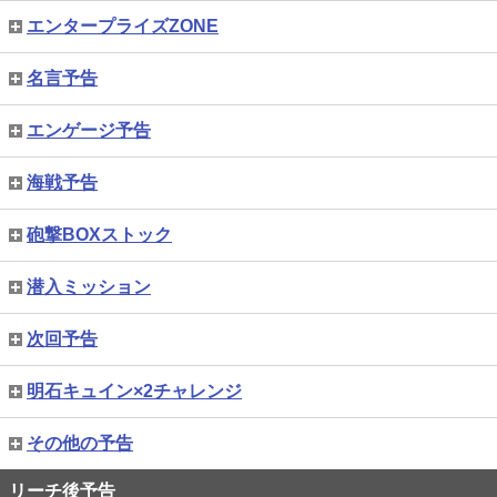
エンタープライズZONE
名言予告
エンゲージ予告
海戦予告
砲撃BOXストック
潜入ミッション
次回予告
明石キュイン×2チャレンジ
その他の予告
リーチ後予告