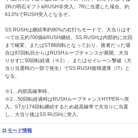
2Rの明石ギフト&RUSH非突入。7Rに当選した場合、約
61.0%でRUSH突入となるぞ。
SS RUSHは継続率約90%の右打ちモードで、大当りはす
べて出玉約700個&RUSH継続。SS RUSHは内部的に次回
まで確変、またはST86回転となっており、後者だった場
合は87回転目からはRUSHループチャンスが展開。大当
りせずに50回転経過（※2）、またはセイレーン撃破（大
当り当選時の一部で発生）でSS RUSH復帰濃厚（!?）と
なる。
※1…内部高確率時。
※2…50回転経過時はRUSHループチャンスHYPERへ突
入。STが174回転継続するため超高確率で大当りに当選
し、大当り後はSS RUSHに突入。
モード情報