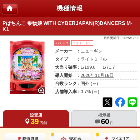
機種情報
Pぱちんこ 乗物娘 WITH CYBERJAPAN(R)DANCERS M‐
K1
最終更新日：
2025/12/08
パチンコ
ライトミドル
メーカー
：
ニューギン
タイプ
：ライトミドル
大当り確率
：1/199.8 → 1/71.7
導入開始
：
2020年11月16日
台数ランク
：
圏外
(
)
店舗導入率
：
0.7
% (
)
設置店
掲示板
39
60
店舗
件
都道府県
現在地
マイエリア