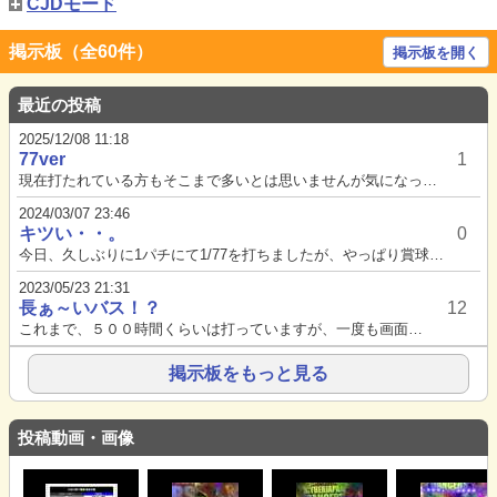
CJDモード
掲示板（全60件）
掲示板を開く
最近の投稿
2025/12/08 11:18
77ver
1
現在打たれている方もそこまで多いとは思いませんが気になったので質問現状10万回転はすくなくとも回していると思いますここ最...
2024/03/07 23:46
キツい・・。
0
今日、久しぶりに1パチにて1/77を打ちましたが、やっぱり賞球1はキツい。5連で2500玉行ったものの次当たりまでに50...
2023/05/23 21:31
長ぁ～いバス！？
12
これまで、５００時間くらいは打っていますが、一度も画面上に止まった事がありません。あれ、止まる事、あるのでしょうか？経験...
掲示板をもっと見る
投稿動画・画像