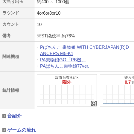
大当り出玉
約400 ～ 1000個
ラウンド
4or6or8or10
カウント
10
備考
※ST継続率 約76%
Pぱちんこ 乗物娘 WITH CYBERJAPAN(R)D
ANCERS M5‐K1
関連機種
PA乗物娘GO「PB機」
PAぱちんこ乗物娘77ver.
設置台数Rank
導入
圏外
0.7
統計情報
台紹介
ゲームの流れ