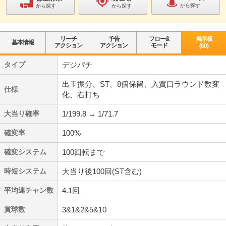
から探す
から探す
から探す
リーチ
予告
フロー&
掲示板
基本情報
アクション
アクション
モード
(60)
タイプ
デジパチ
出玉振分、ST、8個保留、入賞口ラウンド数変
仕様
化、右打ち
大当り確率
1/199.8 → 1/71.7
確変率
100%
確変システム
100回転まで
時短システム
大当り後100回(ST含む)
平均連チャン数
4.1回
賞球数
3&1&2&5&10