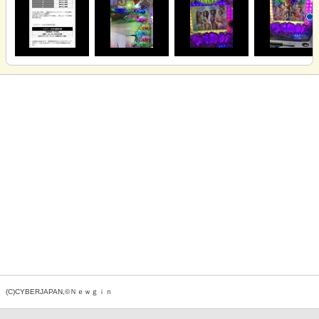
(C)CYBERJAPAN,©Ｎｅｗｇｉｎ