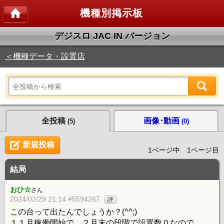
機種別掲示板
デジスロ JAC IN バージョン
＜機種データ・設置店
全投稿
画像･動画
(5)
(0)
新規投稿
1ページ中 1ページ目
結局
おひ☆
さん
2024/02/29 21:14 #5594267
評
この台って出たんでしょうか？(^^;)
１１月稼働開始で、２月末の段階で設置数０なので