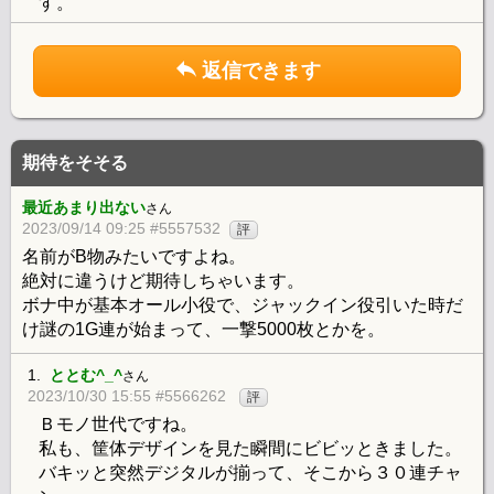
す。
返信できます
期待をそそる
最近あまり出ない
さん
2023/09/14 09:25 #5557532
評
名前がB物みたいですよね。
絶対に違うけど期待しちゃいます。
ボナ中が基本オール小役で、ジャックイン役引いた時だ
け謎の1G連が始まって、一撃5000枚とかを。
1.
ととむ^_^
さん
2023/10/30 15:55 #5566262
評
Ｂモノ世代ですね。
私も、筐体デザインを見た瞬間にビビッときました。
バキッと突然デジタルが揃って、そこから３０連チャ