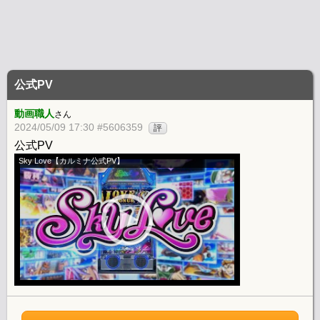
公式PV
動画職人
さん
2024/05/09 17:30 #5606359
評
公式PV
Sky Love【カルミナ公式PV】