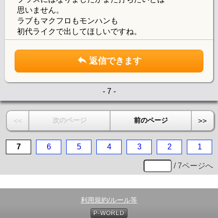
思いません。
ラブもマクフロもモンハンも
初代ライクで出してほしいですね。
返信できます
- 7 -
次のページ
前のページ
<<
>>
7
6
5
4
3
2
1
/ 7ページへ
利用規約/ルール等
P-WORLD