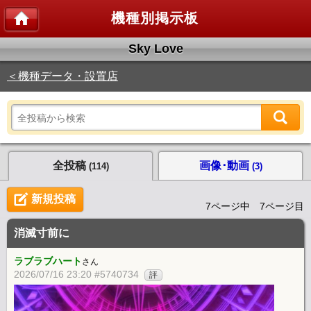
機種別掲示板
Sky Love
＜機種データ・設置店
全投稿
画像･動画
(114)
(3)
新規投稿
7ページ中 7ページ目
消滅寸前に
ラブラブハート
さん
2026/07/16 23:20 #5740734
評