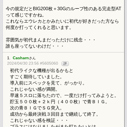
今の規定だとBIG200枚＋30Gのループ性のある完走型AT
って感じですかね。
これならエウレカとかみたいに初代が好きだった方なら
何度か打ってくれると思います。
雰囲気が初代まんまだっただけに残念・・・
誰も座ってないわけだ・・・
1.
Casharn
さん
2024/04/30 23:56 #5605060
評
初代ライクな機種が出るかもと
すごく期待していました。
導入前にスペックを見て、がっかり。
これじゃない感が満開。
早速５スロに落ちたので、一度だけ打ってみようと。
貯玉５００枚＋２ｋ円（４００枚）で青ＢＩＧ。
次の青ＢＩＧでＳＧ突入。
成功から最終決戦３回目まで継続して終了。
これじゃない感を検証・・・
プラスにはなりましたがまた打ちたいとは