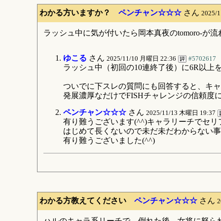
わかる方いますか？
ペンチャン☆☆☆
さん
2025/
ラッシュ中に気が付いたら岡本真夜のtomoro-
ゆこる
さん
2025/11/10 月曜日 22:36
#5702617
ラッシュ中（初回の10連終了後）に6R以上
ついでに下スレの質問にも回答すると、キャ
発展濃厚なだけでFISHチャレンジの信頼度
ペンチャン☆☆☆
さん
2025/11/13 木曜日 19:37
有り難うございます(^^)キャラリーチでセ
はじめて長くないので未だ未だわからない事
有り難うございました(^^)
わかる方教えてください
ペンチャン☆☆☆
さん
2
ハルのキャラ系リーチで、倒れた後、女将に怒ら