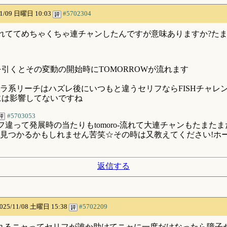
11/09 日曜日 10:03
#5702304
が流れててめちゃくちゃ連チャンしたんですが意味ありますか?た
を引くとその変動の開始時にTOMORROWが流れます
ラ系リーチはハズレ後にいつもと違うセリフならFISHチャレ
には影響してないですね
#5703053
リフ違って発展時の当たりもtomoro-流れて大連チャンもたま
見つかるかもしれません苦笑☆その時は又教えてください!ホ
返信する
025/11/08 土曜日 15:38
#5702209
れるニャってセリフが誰か助けてニャに一度だけなったら障子