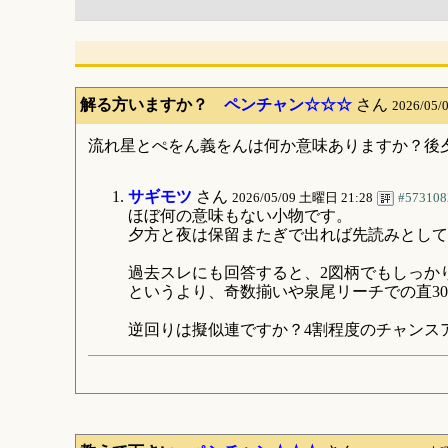
解る方いますか？
ペンチャン☆☆☆
さん
2026/05
流れ星とぺをん義をんは何か意味ありますか？後
サギモツ
さん
2026/05/09 土曜日 21:28
#573108
ほぼ何の意味もない小物です。
夕方と夜は保留またぎで出れば先読みとして
過去スレにも回答すると、2図柄でもしっか
というより、奇数揃いや泉尾リーチでの直30
逆回りは擬似連ですか？4割程度のチャンス