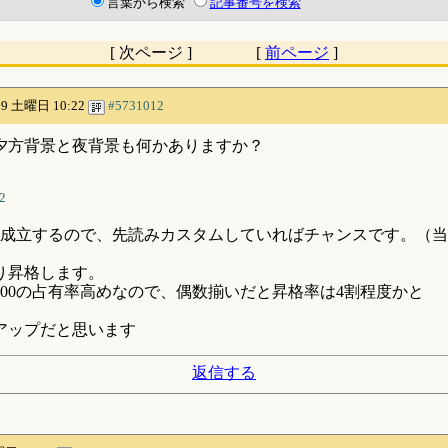
言葉から検索
記事番号を検索
[ 次ページ ] [
前ページ
]
/09 土曜日 10:22
#5731012
夕方背景と夜背景も何かありますか？
2
成立するので、先読みカスタムしていればチャンスです。（当
り昇格します。
00の占有率高めなので、偶数揃いだと昇格率は4割程度かと
アップだと思います
返信する