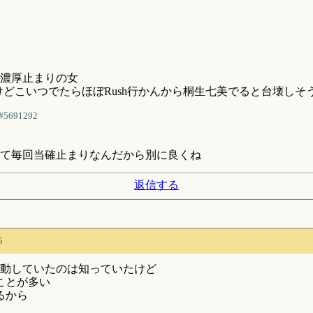
濃厚止まりの女
けどこいつでたらほぼRush行かんから桐生七美でると台壊しそ
#5691292
て毎回当確止まりなんだから別に良くね
返信する
5
移動していたのは知っていたけど
ことが多い
るから