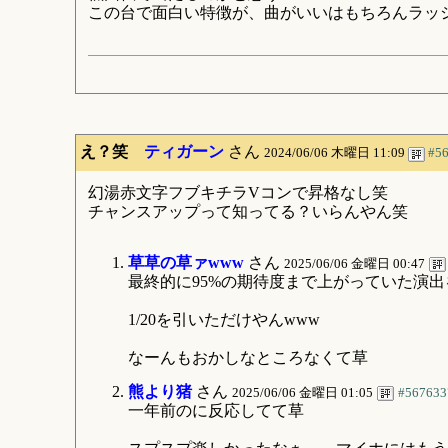
この台で面白い特徴が、曲がいいはもちろんラッ
え？笑
ティガーン
さん
2024/06/06 木曜日 11:09
#5
幻湯赤文字フブキチラVコンで昇格なし笑
チャンスアップって知ってる？いらんやん笑
草草の草ァwww
さん
2025/06/06 金曜日 00:47
最終的に95%の期待度まで上がっていた演
1/20を引いただけやんwww
なーんもおかしなところなくて草
熊より猪
さん
2025/06/06 金曜日 01:05
#567633
一年前のに反応してて草