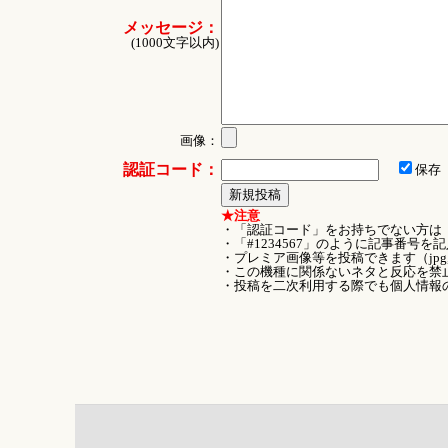
メッセージ：
(1000文字以内)
画像：
認証コード：
保存
★注意
・「認証コード」をお持ちでない方は
・「#1234567」のように記事番号
・プレミア画像等を投稿できます（jpg
・この機種に関係ないネタと反応を禁
・投稿を二次利用する際でも個人情報