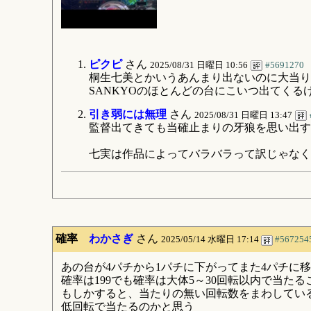
ピクピ
さん
2025/08/31 日曜日 10:56
#5691270
桐生七美とかいうあんまり出ないのに大当り
SANKYOのほとんどの台にこいつ出てくる
引き弱には無理
さん
2025/08/31 日曜日 13:47
監督出てきても当確止まりの牙狼を思い出す
七実は作品によってバラバラって訳じゃなく
確率
わかさぎ
さん
2025/05/14 水曜日 17:14
#567254
あの台が4パチから1パチに下がってまた4パチに
確率は199でも確率は大体5～30回転以内で当たる
もしかすると、当たりの無い回転数をまわしてい
低回転で当たるのかと思う