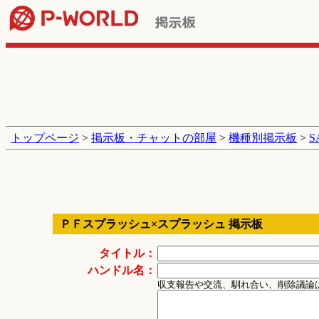
トップページ
>
掲示板・チャットの部屋
>
機種別掲示板
>
ＰＦスプラッシュ×スプラッシュ 掲示板
タイトル：
ハンドル名：
収支報告や交流、馴れ合い、削除議論