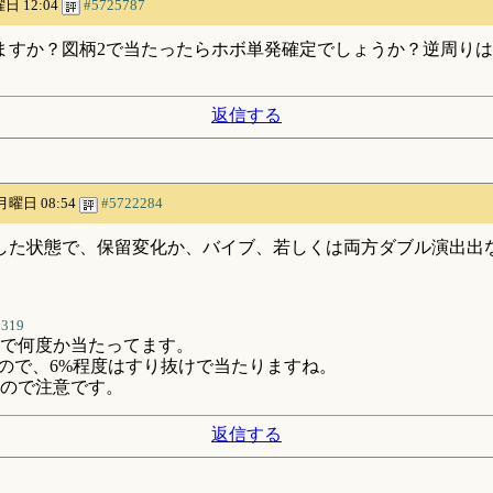
曜日 12:04
#5725787
ますか？図柄2で当たったらホボ単発確定でしょうか？逆周り
返信する
 月曜日 08:54
#5722284
した状態で、保留変化か、バイブ、若しくは両方ダブル演出出
2319
で何度か当たってます。
なので、6%程度はすり抜けで当たりますね。
いので注意です。
返信する