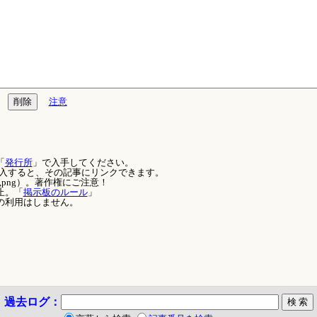
注意
「
発行所
」で入手してください。
を記入すると、その記事にリンクできます。
,png）。著作権にご注意！
止。「
掲示板のルール
」
の利用はしません。
過去ログ：