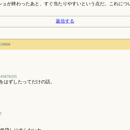
シュが終わったあと、すぐ当たりやすいという点だ。これにつ
返信する
610866
#5676335
出をはずしたってだけの話。
7