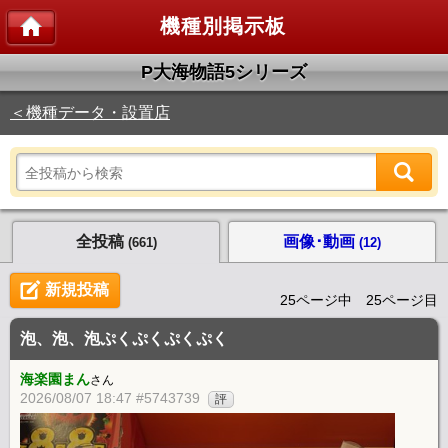
機種別掲示板
P大海物語5シリーズ
＜機種データ・設置店
全投稿
画像･動画
(661)
(12)
新規投稿
25ページ中 25ページ目
泡、泡、泡ぷくぷくぷくぷく
海楽園まん
さん
2026/08/07 18:47 #5743739
評