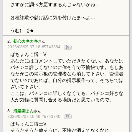
さすがに調べ方悪すぎるんじゃないかね…
各種詐欺や儲け話に気を付けたまへよ…
うむ(-_-;)★
2.
初心カキカキ
さん
2026/08/05 07:18 #5743384
評
ぱちょんこ博士V
あなたにはコメントしていただきたくない。あなたは
パチンコ詳しくないのに偉そうで不愉快です。もしあ
なたがこの掲示板の管理者なら消して下さい。管理者
でないのであれば、自分の掲示板作って、そちらでほ
ざいて下さい。
ここは、パチンコに詳しくなくても、パチンコ好きな
人が気軽に質問し合える場所だと思ているので。
3.
海楽園まん
さん
2026/08/07 18:48 #5743740
評
ぱちょんこ博士V
そうだそうだ偉そうに。不快だ消えてなくなれ