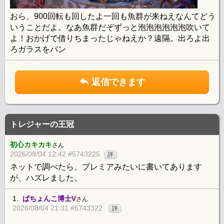
おら、900回転も回したよ一回も魚群が来ねえなんてどう
いうことだよ。なあ魚群だぞずっと泡泡泡泡泡泡吹いて
よ！おかげで借りちまったじゃねえか？遠隔。出ろよ出
ろガラスをバン
返信できます
トレジャーの王冠
初心カキカキ
さん
2026/08/04 12:42 #5743225
評
ネットで調べたら、プレミアみたいに書いてあります
が、ハズレました。
1.
ぱちょんこ博士V
さん
2026/08/04 21:31 #5743322
評