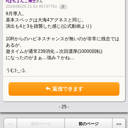
#ぱちょんこ博士
さん
2026/06/25 21:52 #5737761
評
9月導入。
基本スペックは大海4アグネスと同じ。
演出も4と3を踏襲した感じ(公式動画より)
10Rからのハピネスチャンスが無いのが非常に残念では
あるが、
遊タイムが通常239消化→次回濃厚(10000回転)
になったのがまぁ…強み？かね…
うむ(-_-;)。
返信できます
- 25 -
次のページ
前のページ
<<
>>