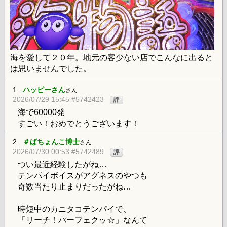
海を愛して２０年。地元の客少ない店でこんなに出ると
は思いませんでした。
1.
ハッピーさん
さん
2026/07/29 15:45 #5742423
評
海で60000発
すごい！おめでとうございます！
2.
＃ぱちょんこ博士
さん
2026/07/30 00:53 #5742489
評
つい最近経験したがね…
テンパイボイスがアグネスのやつも
奇数当たり止まりだったがね…
時短中のカニタコテンパイで、
「リーチ！パーフェクッ☆」なんて