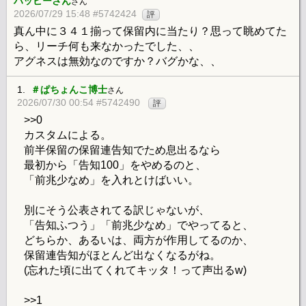
ハッピーさん
さん
2026/07/29 15:48 #5742424
評
真ん中に３４１揃って保留内に当たり？思って眺めてた
ら、リーチ何も来なかったでした、、
アグネスは無効なのですか？バグかな、、
1.
＃ぱちょんこ博士
さん
2026/07/30 00:54 #5742490
評
>>0
カスタムによる。
前半保留の保留連告知でため息出るなら
最初から「告知100」をやめるのと、
「前兆少なめ」を入れとけばいい。
別にそう公表されてる訳じゃないが、
「告知ふつう」「前兆少なめ」でやってると、
どちらか、あるいは、両方が作用してるのか、
保留連告知がほとんど出なくなるがね。
(忘れた頃に出てくれてキッタ！って声出るw)
>>1