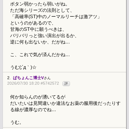
ボタン弱かったら弱いがね。
ただ海シリーズの法則として、
「高確率(ST)中のノーマルリーチは激アツ」
というのがあるので、
甘海のST中に願うべきは、
バリバリっと強い演出が出るか、
逆に何も出ないか、だがね…
こ、これで気が済んだかね…
うむ(;´д｀)☆
2.
ぱちょんこ博士V
さん
2026/07/30 18:20 #5742572
評
何か知らんのが湧いてるが
だいたいは見間違いか違法なお薬の服用後だったりす
る線が濃厚なのでね…
うむ。