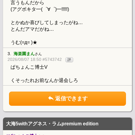
言うもんだから
(アグボキタ━(゜∀゜)━!!!!!)
とかぬか喜びしてしまったがね…
とんだアマだがね…
うむ(=д= )★
3.
海楽園まん
さん
2026/08/07 18:50 #5743742
評
ぱちょんこ博士V
くそったれお前なんか退会しろ
返信できます
大海5withアグネス・ラムpremium edition