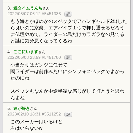
3.
遊タイムうんち
さん
2022/05/07 06:12 #5451336
評
もう海とかほのかのスペックでアバンギャルド2出した
ら良いのに京楽。エアバイブ１つで押し通せるだろう
に仏壇やめて。ライダーの島だけガラガラなの見てる
と謎に気分悪くなってくるわ
4.
ここにいます
さん
2022/05/08 23:59 #5451780
評
小当たりはガンツに任せて
闇ライダーは前作みたいにシンフォスペックでよかっ
たのにね
スペックもなんか中途半端な感じがして打とうと思わ
んよね
5.
連が好き
さん
2023/02/10 18:31 #5511252
評
このメーカーはいるけど
君はいらないw