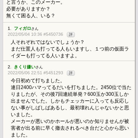
と言うか、このメーカー。
必要がありますか？
無くて困る人、いる？
1.
フィガロ
さん
2022/05/04 10:36 #5450736
評
人それぞれではないでしょうか？
まだ仕置人も打ってる人もいますし、１つ前の仮面ラ
イダーも打ってる人いますよ。
2.
きくり嫌い
さん
2022/05/06 22:51 #5451293
評
今日初めて打ちました。
連日2400ハマってるだいを打ちました。2450位で当た
りましたが、その後7回連続単発？600玉か300玉しか
出ませんでした。しかもチェッカーに入っても反応し
ない事がしばしばあるし、最初壊れんじゃないかと思
いました。
メーカーが悪いのかホールが悪いのか知りませんが被
害者が出る前に早く撤去されるべき台だと心から思い
ました。