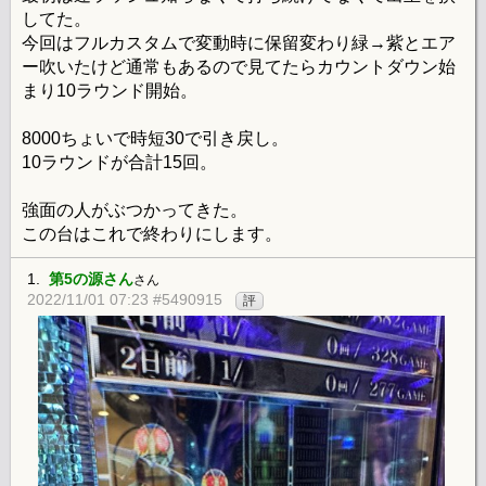
してた。
今回はフルカスタムで変動時に保留変わり緑→紫とエア
ー吹いたけど通常もあるので見てたらカウントダウン始
まり10ラウンド開始。
8000ちょいで時短30で引き戻し。
10ラウンドが合計15回。
強面の人がぶつかってきた。
この台はこれで終わりにします。
1.
第5の源さん
さん
2022/11/01 07:23 #5490915
評