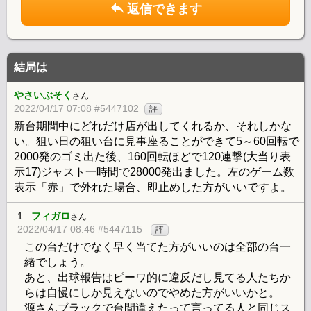
返信できます
結局は
やさいぶそく
さん
2022/04/17 07:08 #5447102
評
新台期間中にどれだけ店が出してくれるか、それしかな
い。狙い日の狙い台に見事座ることができて5～60回転で
2000発のゴミ出た後、160回転ほどで120連撃(大当り表
示17)ジャスト一時間で28000発出ました。左のゲーム数
表示「赤」で外れた場合、即止めした方がいいですよ。
1.
フィガロ
さん
2022/04/17 08:46 #5447115
評
この台だけでなく早く当てた方がいいのは全部の台一
緒でしょう。
あと、出球報告はピーワ的に違反だし見てる人たちか
らは自慢にしか見えないのでやめた方がいいかと。
源さんブラックで台間違えたって言ってる人と同じス