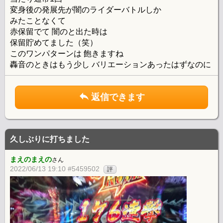
変身後の発展先が闇のライダーバトルしか
みたことなくて
赤保留でて 闇のと出た時は
保留貯めてました（笑）
このワンパターンは 飽きますね
轟音のときはもう少し バリエーションあったはずなのに
返信できます
久しぶりに打ちました
まえのまえの
さん
2022/06/13 19:10 #5459502
評