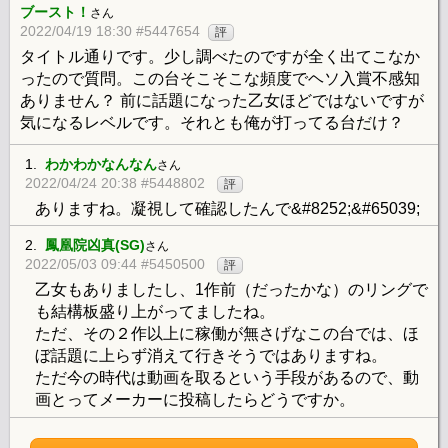
ブースト！
さん
2022/04/19 18:30 #5447654
評
タイトル通りです。少し調べたのですが全く出てこなか
ったので質問。この台そこそこな頻度でヘソ入賞不感知
ありません？ 前に話題になった乙女ほどではないですが
気になるレベルです。それとも俺が打ってる台だけ？
1.
わかわかなんなん
さん
2022/04/24 20:38 #5448802
評
ありますね。凝視して確認したんで&#8252;&#65039;
2.
鳳凰院凶真(SG)
さん
2022/05/03 09:44 #5450500
評
乙女もありましたし、1作前（だったかな）のリングで
も結構板盛り上がってましたね。
ただ、その２作以上に稼働が無さげなこの台では、ほ
ぼ話題に上らず消えて行きそうではありますね。
ただ今の時代は動画を取るという手段があるので、動
画とってメーカーに投稿したらどうですか。