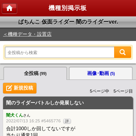
機種別掲示板
ぱちんこ 仮面ライダー 闇のライダーver.
＜機種データ・設置店
全投稿
画像･動画
(99)
(5)
新規投稿
5ページ中 5ページ目
闇のライダーバトルしか発展しない
闇犬くん
さん
2022/07/13 16:25 #5465776
評
合計1000しか回してないですが
当たり通常1回