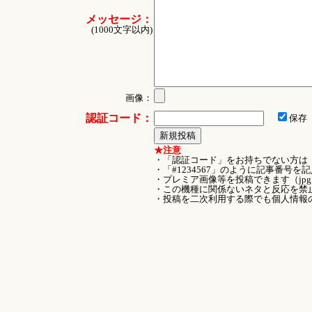
メッセージ：
(1000文字以内)
画像：
認証コード：
保存
★注意
・「認証コード」をお持ちでない方は
・「#1234567」のように記事番号
・プレミア画像等を投稿できます（jpg
・この機種に関係ないネタと反応を禁
・投稿を二次利用する際でも個人情報