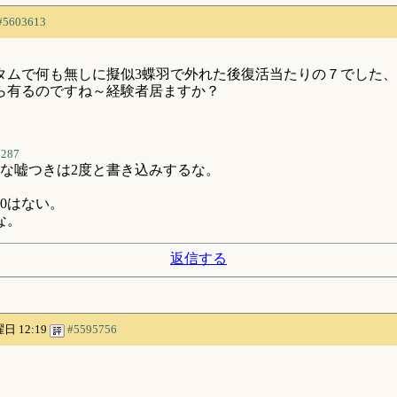
#5603613
で何も無しに擬似3蝶羽で外れた後復活当たりの７でした、しかし
ら有るのですね～経験者居ますか？
9287
な嘘つきは2度と書き込みするな。
0はない。
な。
返信する
曜日 12:19
#5595756