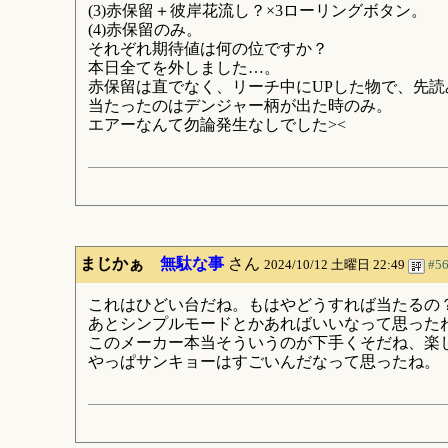
(3)赤保留＋彼岸花流し？×3ローリングボタン。
(4)赤保留のみ。
それぞれ期待値は何の位ですか？
本日全てを外しました…。
赤保留は直でなく、リーチ中にUPした物で、先
当たったのはデンジャー柄が出た時のみ。
エアーなんて勿論発生なしでした><
まじかぁ
無駄な事
さん
2024/10/12 土曜日 22:49
#5
これはひどい台だね。もはやどうすれば当たるの
あとシンプルモードとかあればいいなって思った
このメーカー本当そういうのが下手くそだね、楽
やっぱサンキョーはすごいんだなって思ったね。