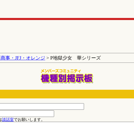
商事・JFJ・オレンジ
> P地獄少女 華シリーズ
は
談話室
でお願いします。