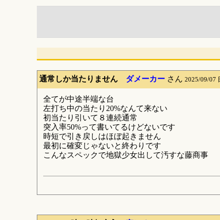
通常しか当たりません
ダメーカー
さん
2025/09/07
全てが中途半端な台
左打ち中の当たり20%なんて来ない
初当たり引いて８連続通常
突入率50%って書いてるけどないです
時短で引き戻しはほぼ起きません
最初に確変じゃないと終わりです
こんなスペックで地獄少女出して汚すな藤商事