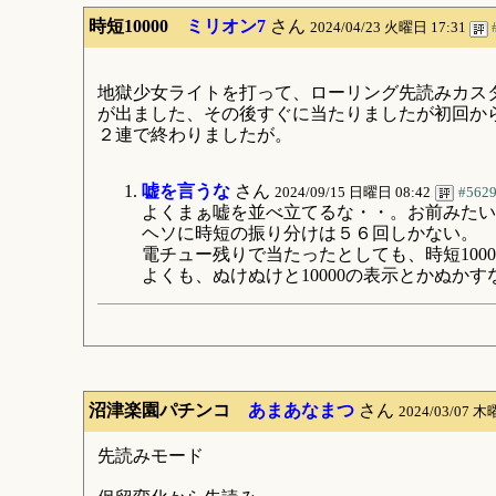
時短10000
ミリオン7
さん
2024/04/23 火曜日 17:31
地獄少女ライトを打って、ローリング先読みカスタム
が出ました、その後すぐに当たりましたが初回か
２連で終わりましたが。
嘘を言うな
さん
2024/09/15 日曜日 08:42
#562
よくまぁ嘘を並べ立てるな・・。お前みたい
ヘソに時短の振り分けは５６回しかない。
電チュー残りで当たったとしても、時短1000
よくも、ぬけぬけと10000の表示とかぬかす
沼津楽園パチンコ
あまあなまつ
さん
2024/03/07 木
先読みモード