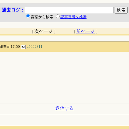
過去ログ：
言葉から検索
記事番号を検索
[ 次ページ ] [
前ページ
]
 日曜日 17:50
#5692311
返信する