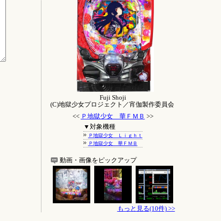
Fuji Shoji
(C)地獄少女プロジェクト／宵伽製作委員会
<<
Ｐ地獄少女 華ＦＭＢ
>>
▼対象機種
Ｐ地獄少女 Ｌｉｇｈｔ
Ｐ地獄少女 華ＦＭＢ
動画・画像をピックアップ
もっと見る(10件) >>