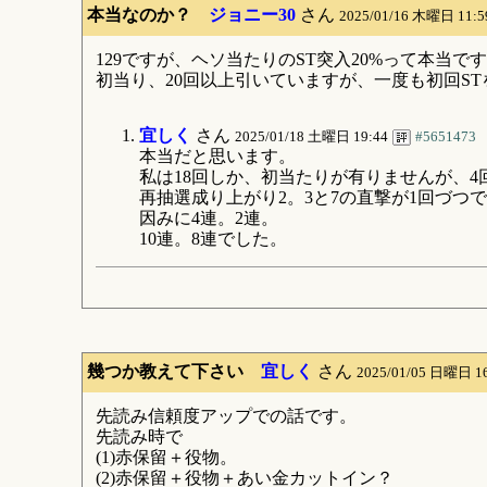
本当なのか？
ジョニー30
さん
2025/01/16 木曜日 11:
129ですが、ヘソ当たりのST突入20%って本当で
初当り、20回以上引いていますが、一度も初回S
宜しく
さん
2025/01/18 土曜日 19:44
#5651473
本当だと思います。
私は18回しか、初当たりが有りませんが、4
再抽選成り上がり2。3と7の直撃が1回づつ
因みに4連。2連。
10連。8連でした。
幾つか教えて下さい
宜しく
さん
2025/01/05 日曜日 1
先読み信頼度アップでの話です。
先読み時で
(1)赤保留＋役物。
(2)赤保留＋役物＋あい金カットイン？