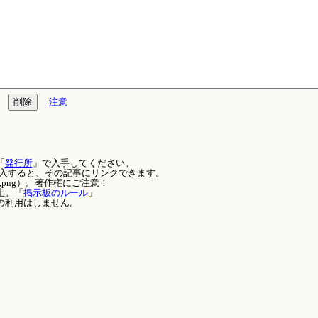
注意
「
発行所
」で入手してください。
を記入すると、その記事にリンクできます。
,png）。著作権にご注意！
止。「
掲示板のルール
」
の利用はしません。