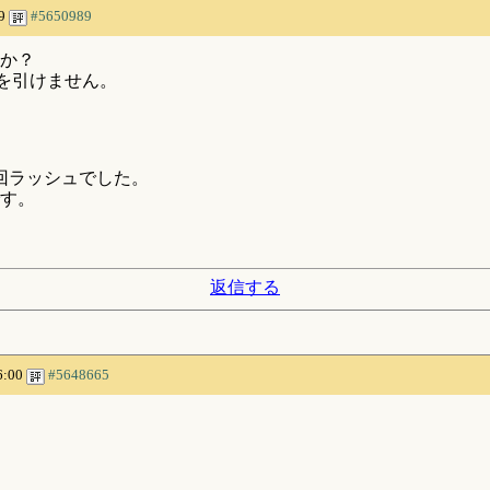
59
#5650989
すか？
Tを引けません。
回ラッシュでした。
です。
返信する
6:00
#5648665