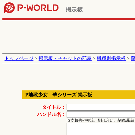
トップページ
>
掲示板・チャットの部屋
>
機種別掲示板
>
藤
P地獄少女 華シリーズ 掲示板
タイトル：
ハンドル名：
収支報告や交流、馴れ合い、削除議論