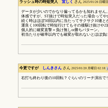
ラッシュ時の時短突入
宜しく
さん
2025/01/26 日曜日
データが少いのでかなり偏ってるかも知れません
体感ですが、ST抜けで時短突入だった場合ってや
続く時はほぼ50回以内に当たってサクサク10連と
運良く100回転で時短行けてもその後駆け抜けや
個人的に確変直撃＝負け無しor勝ちパターン。
初当たりが確率以内でも確変が取れないとほぼ負
今更ですが
しんきさん
さん
2025/01/20 月曜日 02:18
右打ち終わり後の10回転？ぐらいのリーチ演出