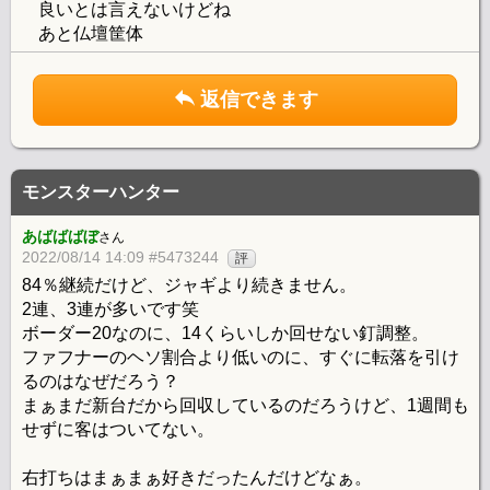
良いとは言えないけどね
あと仏壇筐体
返信できます
モンスターハンター
あばばばぼ
さん
2022/08/14 14:09 #5473244
評
84％継続だけど、ジャギより続きません。
2連、3連が多いです笑
ボーダー20なのに、14くらいしか回せない釘調整。
ファフナーのヘソ割合より低いのに、すぐに転落を引け
るのはなぜだろう？
まぁまだ新台だから回収しているのだろうけど、1週間も
せずに客はついてない。
右打ちはまぁまぁ好きだったんだけどなぁ。