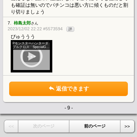
も確証は無いのでパチンコは悪い方に傾くものだと割
り切りましょう
7.
柿島太郎
さん
2023/12/02 22:22 #5573594
評
ぴゅううう
Pモンスターハンターダ
ブルクロス SpecialGuil
dQuest
返信できます
- 9 -
次のページ
前のページ
<<
>>