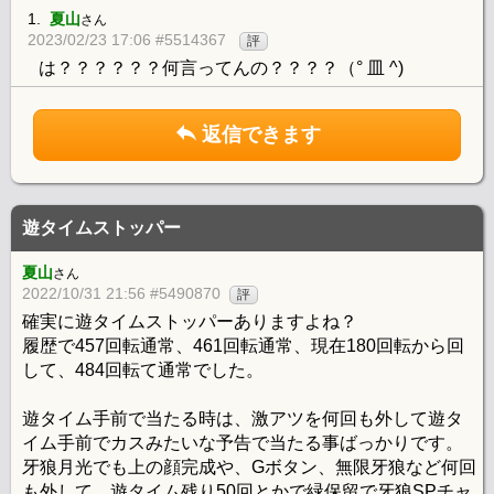
1.
夏山
さん
2023/02/23 17:06 #5514367
評
は？？？？？？何言ってんの？？？？（° 皿 ^)
返信できます
遊タイムストッパー
夏山
さん
2022/10/31 21:56 #5490870
評
確実に遊タイムストッパーありますよね？
履歴で457回転通常、461回転通常、現在180回転から回
して、484回転て通常でした。
遊タイム手前で当たる時は、激アツを何回も外して遊タ
イム手前でカスみたいな予告で当たる事ばっかりです。
牙狼月光でも上の顔完成や、Gボタン、無限牙狼など何回
も外して、遊タイム残り50回とかで緑保留で牙狼SPチャ