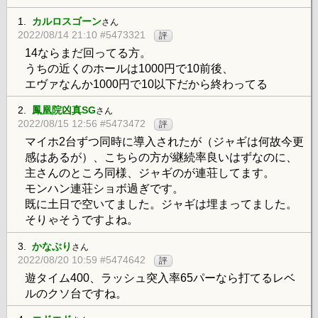
1.
カルロスゴーン
さん
2022/08/14 21:10 #5473321
評
14ならまだ回ってる方。
うちの近くのホールは1000円で10前後、
エヴァなんか1000円で10以下だから終わってる
2.
鳳凰院凶真SG
さん
2022/08/15 12:56 #5473472
評
マイホ2台ずつ同時に導入されたが（ジャギは何故今更
感はあるが）、こちらの方が継続率良いはずなのに、
主さんのところ同様、ジャギのが連荘してます。
モンハン連荘ショボ過ぎです。
既に土日で空いてました。ジャギは埋まってました。
そりゃそうですよね。
3.
かなぶり
さん
2022/08/20 10:59 #5474642
評
遊タイム400、ラッシュ突入率65パーなら打てるレベ
ルのクソ台ですね。