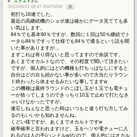
4.
エドエド
さん
2022/08/22 08:47 #5475090
評
初打ち16連でした。
最近の高継続機のショボ連は確かにデータ見てても多
い気はします。
84％でも基本90％ですが、数回に１回は50％継続でト
ータル84％ですって仕様でも84％で通るという話を聞
いた事がありますが…
まずこれは有り得ないと思ってますので余談です。
あくまでオカルトなので、その程度で聞いて頂きたい
ですが、個人的にはどの機種も打ちっぱなしにすると
自分はどの台も続かない事が多いので大当たりラウン
ド終わったら休ませるみたいな事してますw
この機種は最終ラウンドのこぼし玉が１玉でも電チュ
ーが拾ってしまうのできっちり10玉で止めて打たなき
ゃいけなかったですが。
連荘しねぇなと思った時はいつもと違う打ち方してみ
るのもいいかも知れませんね。
くどい様ですが、あくまでオカルトですw
確率確率と言われますけど、玉をヘソや電チューに入
れるのは人の手(ハンドルw)なので、個人的にはオカル