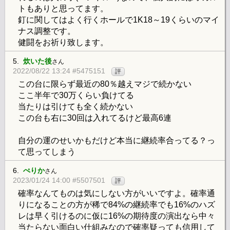
トもありと思ってます。
釘に関してはよく行くホールで1K18～19くらいのマイ
ナス調整です。
健闘をお祈り致します。
5.
炊いた後
さん
2022/08/22 13:24 #5475151
評
この台に限らず最近の80％越えマジで続かない
ここ半年で30万くらい負けてる
当たりは引けても全く続かない
この台も右に30回は入れてるけど最高6連
自分の運のせいかもだけど本当に継続率合ってる？っ
て思ってしまう
6.
ぺりか
さん
2023/01/24 14:00 #5507501
評
確率なんてものは気にしない方がいいですよ。確率通
りになることの方が稀で84%の継続率でも16%のハズ
レは早く引けるのに仮に16%の期待度の演出なら中々
当たらない面白い仕組みなので確率疑っても信用して