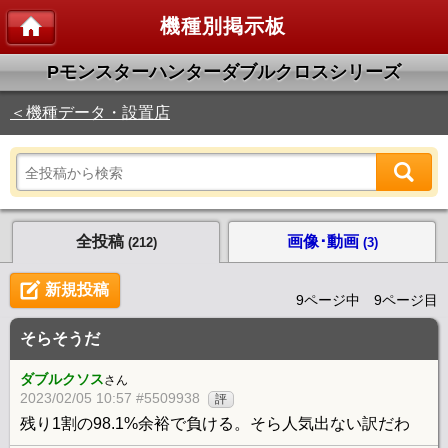
機種別掲示板
Pモンスターハンターダブルクロスシリーズ
＜機種データ・設置店
全投稿
画像･動画
(212)
(3)
新規投稿
9ページ中 9ページ目
そらそうだ
ダブルクソス
さん
2023/02/05 10:57 #5509938
評
残り1割の98.1%余裕で負ける。そら人気出ない訳だわ