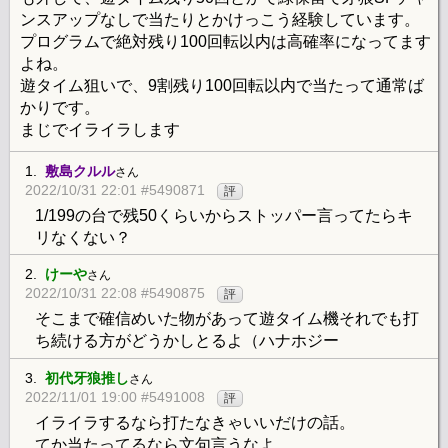
ンスアップなしで当たりとかけっこう経験しています。
プログラムで絶対残り100回転以内は高確率になってます
よね。
遊タイム狙いで、9割残り100回転以内で当たって通常ば
かりです。
まじでイライラします
1.
敷島クルル
さん
2022/10/31 22:01 #5490871
評
1/199の台で残50くらいからストッパー言ってたらキ
リなくない？
2.
けーや
さん
2022/10/31 22:08 #5490875
評
そこまで確信めいた物があって遊タイム機それでも打
ち続ける方がどうかしとるよ（ハナホジー
3.
初代牙狼推し
さん
2022/11/01 19:00 #5491008
評
イライラするなら打たなきゃいいだけの話。
てか当たってるなら文句言うなよ。