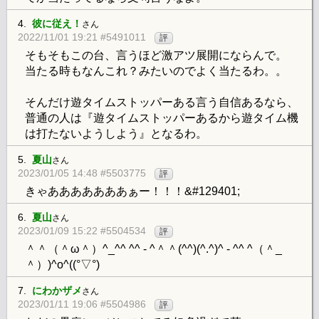
4.
彼に従え！
さん
2022/11/01 19:21 #5491011
評
そもそもこの台、言うほど激アツ展開にならんで。
当たる時もなんこれ？みたいのでよく当たるわ。。
そんだけ遊タイムストッパーある言う自信あるなら、
普通の人は『遊タイムストッパーあるから遊タイム機
は打たないようしよう』となるわ。
5.
夏山
さん
2023/01/05 14:48 #5503775
評
きゃあああああああぁー！！！&#129401;
6.
夏山
さん
2023/01/09 15:22 #5504534
評
＾＾（＾ω＾）^_^^ ^^ - ^＾＾(^^)(^.^)^ - ^^ ^（＾_
＾）)^o^((°▽°)
7.
にわかザメ
さん
2023/01/11 19:06 #5504986
評