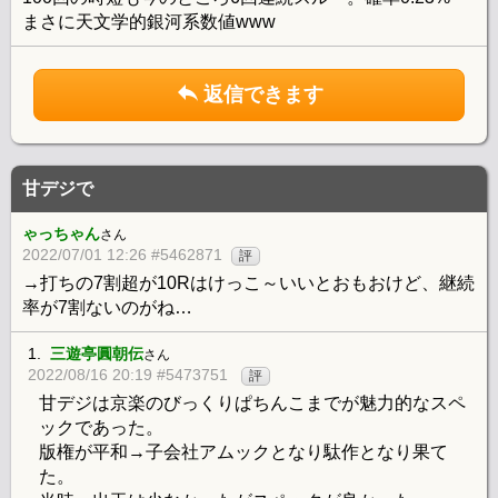
まさに天文学的銀河系数値www
返信できます
甘デジで
ゃっちゃん
さん
2022/07/01 12:26 #5462871
評
→打ちの7割超が10Rはけっこ～いいとおもおけど、継続
率が7割ないのがね…
1.
三遊亭圓朝伝
さん
2022/08/16 20:19 #5473751
評
甘デジは京楽のびっくりぱちんこまでが魅力的なスペ
ックであった。
版権が平和→子会社アムックとなり駄作となり果て
た。