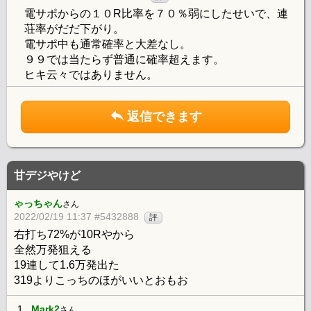
電サポからの１０R比率を７０％弱にしたせいで、連
荘率がだだ下がり。
電サポ中も通常確率と大差なし。
９９では当たらず普通に確率超えます。
ヒキ云々ではありません。
返信できます
甘デジやけど
ゃっちゃん
さん
2022/02/19 11:37 #5432888
評
右打ち72%が10Rやから
全然万発狙える
19連して1.6万発出た
319よりこっちのほがいいとおもお
1.
Mark2
さん