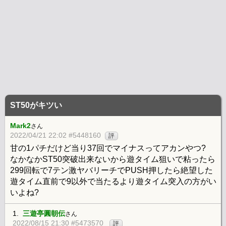
ST50がキツい
Mark2
さん
2022/04/21 22:02 #5448160
評
甘の1パチだけど当り37回でマイナスってアカンやつ?
なかなかST50突破出来ないから遊タイム狙いで粘ったら
299回転で7テン激ヤバリーチでPUSH押したら絶望した
遊タイム直前で9以外で当たるより遊タイム突入の方がい
いよね?
1.
三遊亭圓朝伝
さん
2022/08/15 21:30 #5473570
評