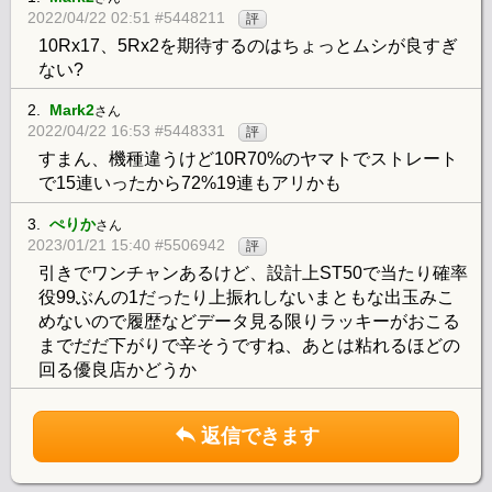
2022/04/22 02:51 #5448211
評
10Rx17、5Rx2を期待するのはちょっとムシが良すぎ
ない?
2.
Mark2
さん
2022/04/22 16:53 #5448331
評
すまん、機種違うけど10R70%のヤマトでストレート
で15連いったから72%19連もアリかも
3.
ぺりか
さん
2023/01/21 15:40 #5506942
評
引きでワンチャンあるけど、設計上ST50で当たり確率
役99ぶんの1だったり上振れしないまともな出玉みこ
めないので履歴などデータ見る限りラッキーがおこる
までだだ下がりで辛そうですね、あとは粘れるほどの
回る優良店かどうか
返信できます