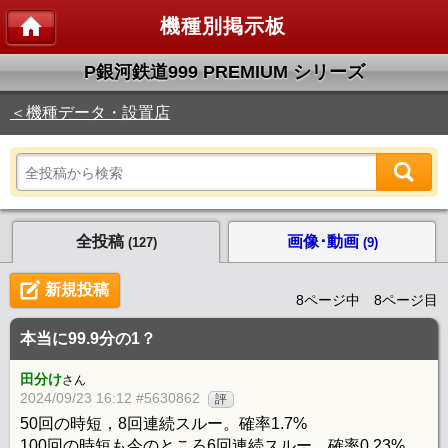
機種別掲示板
P銀河鉄道999 PREMIUM シリーズ
＜機種データ・設置店
全投稿
画像･動画
(127)
(9)
新規投稿
8ページ中 8ページ目
本当に99.9分の1？
田分け
さん
2024/09/23 16:12 #5630862
評
50回の時短，8回連続スルー。確率1.7%
100回の時短も今のところ6回連続スルー。確率0.23%