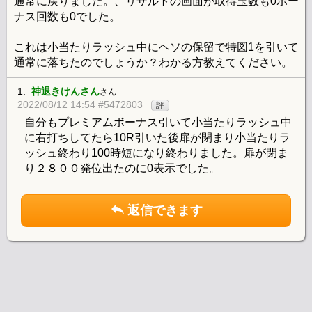
通常に戻りました。、リザルトの画面が取得玉数も0ボー
ナス回数も0でした。
これは小当たりラッシュ中にヘソの保留で特図1を引いて
通常に落ちたのでしょうか？わかる方教えてください。
1.
神退きけんさん
さん
2022/08/12 14:54 #5472803
評
自分もプレミアムボーナス引いて小当たりラッシュ中
に右打ちしてたら10R引いた後扉が閉まり小当たりラ
ッシュ終わり100時短になり終わりました。扉が閉ま
り２８００発位出たのに0表示でした。
返信できます