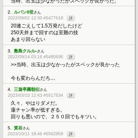
当時、出玉は少なかったがスペックが良かった。
2.
ルパン0世
さん
2022/09/02 12:30 #5477618
評
20連ごえして1.5万発だしたけど
250天井まで回すのは至難の技
あまり回らない
3.
敷島クルル-
さん
2022/09/14 03:16 #5480696
評
>>当時、出玉は少なかったがスペックが良かった
今も変わらんだろ…
4.
三遊亭圓朝伝
さん
2023/03/10 12:43 #5517534
評
久々、やはりダメだ。
蓮チャン率が低すぎる。
回りも悪いので、２５０回でもキツい。
5.
箕谷
さん
2023/10/11 18:46 #5562859
評