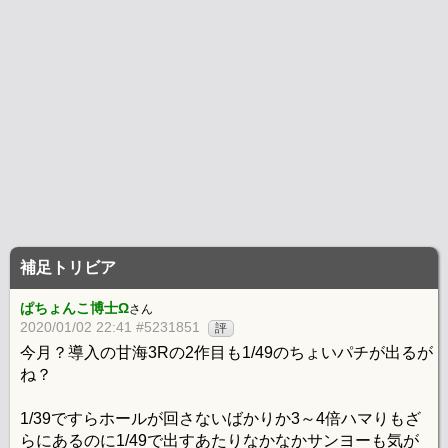
補足トリビア
ぱちょんこ博士Ω
さん
2020/01/02 22:41 #5231851
評
今月？導入の甘海3Rの2作目も1/49のちょいパチが出るが
ね？
1/39ですらホールが回さないばかりか3～4倍ハマりもざ
らにあるのに1/49で出すあたりなかなかサンヨーも気が