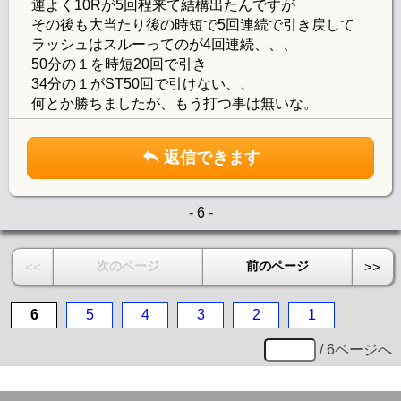
運よく10Rが5回程来て結構出たんですが
その後も大当たり後の時短で5回連続で引き戻して
ラッシュはスルーってのが4回連続、、、
50分の１を時短20回で引き
34分の１がST50回で引けない、、
何とか勝ちましたが、もう打つ事は無いな。
返信できます
- 6 -
次のページ
前のページ
<<
>>
6
5
4
3
2
1
/ 6ページへ