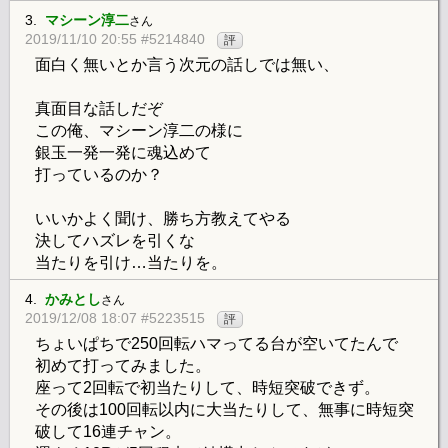
3.
マシーン淳二
さん
2019/11/10 20:55 #5214840
評
面白く無いとか言う次元の話しでは無い、
真面目な話しだぞ
この俺、マシーン淳二の様に
銀玉一発一発に魂込めて
打っているのか？
いいかよく聞け、勝ち方教えてやる
決してハズレを引くな
当たりを引け…当たりを。
4.
かみとし
さん
2019/12/08 18:07 #5223515
評
ちょいぱちで250回転ハマってる台が空いてたんで
初めて打ってみました。
座って2回転で初当たりして、時短突破できず。
その後は100回転以内に大当たりして、無事に時短突
破して16連チャン。