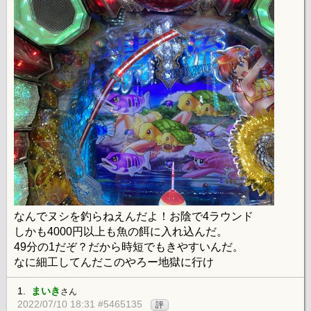
なんでヌシを釣らねえんだよ！お陰で4ラウンド
しかも4000円以上も魚の餌に入れ込んだ。
49分の1だぞ？だから時短でもきやすいんだ。
なに細工してんだこのやろー地獄に行け
1.
まいき
さん
2022/07/10 18:31 #5465135
評