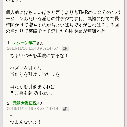
個人的にはちょいぱちと言うよりもTMRの５２分の１バ
ージョンみたいな感じの甘デジですね。気軽に打てて長
時間かけて増やすのがちょいぱちですがこれは２，３回
の当たりで突破できて連したら即やめが無難かと。
1.
マシーン淳二
さん
2019/11/10 15:43 #5214757
評
ちょいパチを馬鹿にするな！
ハズレを引くな
当たりを引け…当たりを
当たりを引きまくれば
５万発も夢ではない。
2.
元祖大海伝説
さん
2019/11/10 19:53 #5214814
評
↑
つまんないよ！！