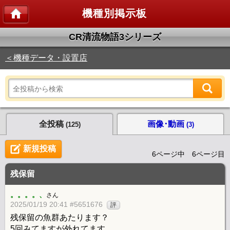
機種別掲示板
CR清流物語3シリーズ
＜機種データ・設置店
全投稿
画像･動画
(125)
(3)
新規投稿
6ページ中 6ページ目
残保留
。。。。、
さん
2025/01/19 20:41 #5651676
評
残保留の魚群あたります？
5回みてますが外れてます