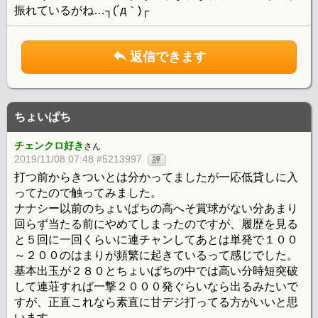
振れているがね…┐(´д｀)┌
返信できます
ちょいぱち
チェンクロ好き
さん
2019/11/08 07:48 #5213997
評
打つ前からきついとは分かってましたが一応低貸しに入
ってたので触ってみました。
ナナシー以前のちょいぱちの高へそ賞球がない分あまり
回らず当たる前にやめてしまったのですが、履歴を見る
と５回に一回くらいに連チャンしてあとは単発で１００
～２００のはまりが頻繁に起きているって感じでした。
基本出玉が２８０とちょいぱちの中では高い分時短突破
して連荘すれば一撃２０００発ぐらいなら出るみたいで
すが、正直これなら素直に甘デジ打ってる方がいいと思
います。