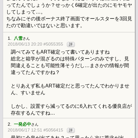
ってたんでしょうか？せっかく6確定が出たのにモヤモヤ
してしまって…。
ちなみにその後ボーナス終了画面でオールスターを3回見
たので勘違いではないと思います。
1.
八雪
さん
2018/06/13 20:20 #5055355
評
調べてみてもART確定って書いてありますね
総北と箱学が混ざるのは特殊パターンのみですし、見
間違えることも可能性薄そうだし…まさかの情報が間
違ってたんですかね？
とりあえず私もART確定だと思ってたんでわかりませ
ん、すいません
しかし、設置すら減ってるのに6入れてくれる優良店が
存在するんですね…
2.
一発必中
さん
2018/06/17 12:51 #5056415
評
最初に今泉が出てあれ？って思ったら次に荒北が出