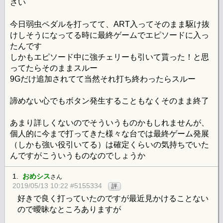
さい
今日弱虫ペダルを打ってて、ART入ってそのまま駆け抜
けしそうになってる時に最終ゲームでエピソードに入っ
たんです
しかもエピソード中に強チェリーも引いて貰った！と思
ってたらそのままスルー
9Gだけ追加されてて当然それ打ち終わったらスルー
諦めない心でもボタン発生することもなくそのまま終了
あまり詳しくないのでそういうものかもしれませんが、
個人的に今まで打ってきた様々な台では最終ゲーム発展
（しかも強い役引いてる）は確定くらいの気持ちでいた
んですがこういうものなのでしょうか
1.
おめシス
さん
2019/05/13 10:22 #5155334
評
好きで良く打っていたのですが最近見かけることない
ので曖昧なところありますが