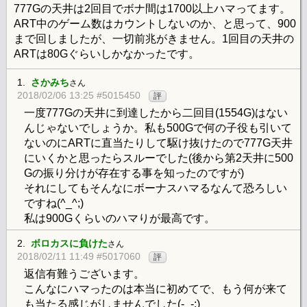
777Gの天井は2回目でボナ間は1700以上ハマってます。
ART中のゲーム数はカウントしないのか、と思って、900
まで回しましたが、一切前兆がきません。1回目の天井の
ARTは80Gぐらいしかなかったです。
1.
さかみち
さん
2018/02/06 13:25 #5015450
評
一度777Gの天井に到達したから二回目(1554G)はない
んじゃないでしょうか。私も500Gで何の子役も引いて
ないのにARTに直当たりして駆け抜けたので777G天井
にいくかと思ったらスルーでした(後から第2天井に500
Gの振り分けが存在する事を知ったのですが)
それにしてもそんなにボーナスハマるなんて恐ろしい
ですね(^_^;)
私は900Gくらいのハマりが最高です。
2.
ボロカスに負けた
さん
2018/02/11 11:49 #5017060
評
返信有難うございます。
こんなにハマったのは本当に初めてで、もう何が来て
も当たる感じがしませんでした(-_-;)