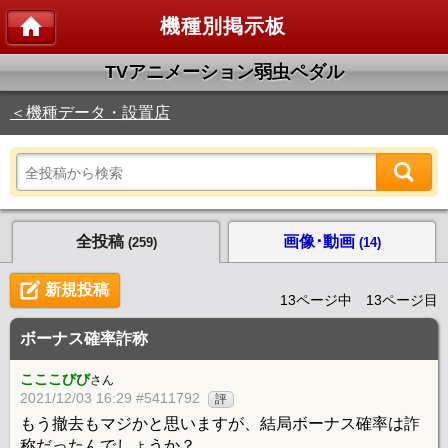
機種別掲示板
TVアニメーション弱虫ペダル
＜機種データ・設置店
全投稿
画像･動画
(259)
(14)
新規投稿
13ページ中 13ページ目
ボーナス確率詐称
こここびび
さん
2021/12/03 16:29 #5411792
評
もう撤去もマジかと思いますが、結局ボーナス確率は詐
称だったんでしょうか？