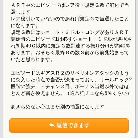
ＡＲＴ中のエピソードはレア役・規定Ｇ数で消化で当
選します
レア役引いていないのであれば規定Ｇで当選したこと
になります。
規定Ｇ数にはショート・ミドル・ロングがありＡＲＴ
開始時のエピソード1は必ずショート・ミドルが選択さ
れ初期40Ｇ以内に規定Ｇ数到達する振り分けが約40％
あります。おそらく最終Ｇの数Ｇ前から前兆始まって
いたと思われます。
エピソードはギアスＲ２のリベリオンアタックのよう
に突入した時点で当否が決まっており、リールロック2
段階の強チェ・チャンス目、ボーナス当選以外ではほ
とんど書き換えません。（通常強チェなら5％くらい）
あきらめない心はまた別の抽選になります
返信できます