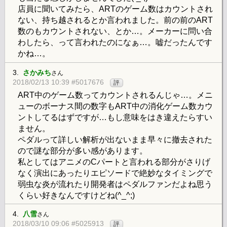
店員に聞いてみたら、ARTのゲーム数はカウントされ
ない、持ち越されるとか言われました。前の前のART
数のもカウントされない、とか…。メーカーに問い合
わしたら、って言われたのになぁ…。嘘だったんです
かね…。
3.
さかみち
さん
2018/02/13 10:39 #5017676
評
ART中のゲーム数ってカウントされるんじゃ…。メニ
ューのボーナス間の数字もART中の消化ゲーム数カウ
ントしてるはずですが…もし意味をはき違えたらすい
ません。
ペダルって詳しい解析が出ないまま早々に撤去された
ので謎な部分が多い感があります。
私としてはアニメのCパートと言われる部分がさりげ
なく演出にあったりエピソードで絶妙なタイミングで
弱虫な炎が流れたり開発者はペダルファンだよね思う
くらい好きなんですけどね(^_^;)
4.
八雪
さん
2018/03/10 09:06 #5025913
評