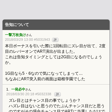
告知について
一撃万枚負け
さん
2018/03/29 13:00 #5031943
評
本日ボーナスを引いた際に1回転目にズレ目が出て、2度
目のレバーオンでART演出が出ました。
これは告知タイミングとしては2G目になるのでしょう
か。
1G目なら5・6なので気になってしまって…
ちなみにART突入前の画面は箱根学園でした
1.
一発必中
さん
2018/03/30 20:18 #5032338
評
ズレ目とはチャンス目の事でしょうか？
ハズレ目はないと思うのでたぶんチャンス目だと思う
のですがその場合チャンス目でARTに当選しただけで