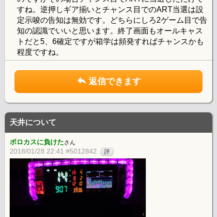
すね。逆押しギア揃いとチャンス目でのART当選は設
定示唆の告知は無効です。どちらにしろ2ゲーム目で告
知の認識でいいと思います。終了画面もオールキャス
トだと5、6確定ですが箱学は頻発すればチャンスかも
程度ですね。
返信できます
天井について
ボロカスに負けた
さん
2018/01/28 22:41 #5012842
評