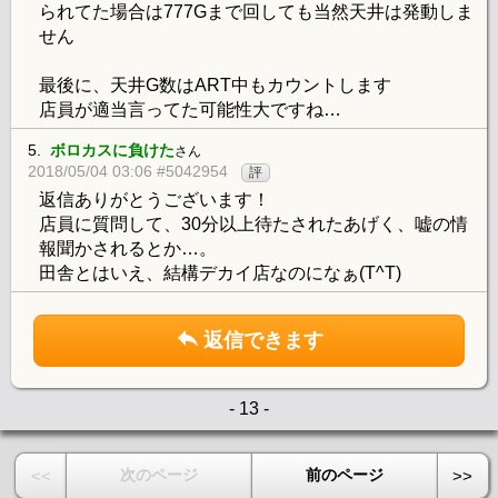
られてた場合は777Gまで回しても当然天井は発動しま
せん
最後に、天井G数はART中もカウントします
店員が適当言ってた可能性大ですね…
5.
ボロカスに負けた
さん
2018/05/04 03:06 #5042954
評
返信ありがとうございます！
店員に質問して、30分以上待たされたあげく、嘘の情
報聞かされるとか…。
田舎とはいえ、結構デカイ店なのになぁ(T^T)
返信できます
- 13 -
次のページ
前のページ
<<
>>