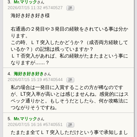
3.
Mr.マリック
さん
2026/07/15 11:32 #5740527
評
海好き好き好き様
右通過の２発目や３発目の経験をされている事は分か
ります。
この時、ＬＴ突入したかどうか？（成否両方経験して
いるか？）の記憶は残っていますか？
ＬＴ否突入があれば、私の経験がたまたまという事に
なりますが……？
4.
海好き好き好き
さん
2026/07/15 15:19 #5740544
評
私の場合は一発目に入賞することの方が稀なのです
が、LT突入率が高いとは感じませんね。感覚的にはス
ペック通りかと。もしそうだとしたら、何か攻略法に
つながりそうですね。
5.
Mr.マリック
さん
2026/07/15 16:16 #5740551
評
たまたま全てＬＴ突入しただけという事で承知しまし