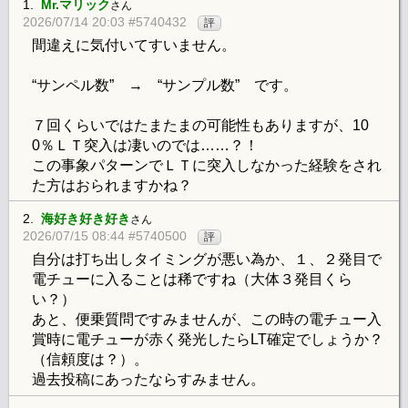
1.
Mr.マリック
さん
2026/07/14 20:03 #5740432
評
間違えに気付いてすいません。
“サンペル数” → “サンプル数” です。
７回くらいではたまたまの可能性もありますが、10
0％ＬＴ突入は凄いのでは……？！
この事象パターンでＬＴに突入しなかった経験をされ
た方はおられますかね？
2.
海好き好き好き
さん
2026/07/15 08:44 #5740500
評
自分は打ち出しタイミングが悪い為か、１、２発目で
電チューに入ることは稀ですね（大体３発目くら
い？）
あと、便乗質問ですみませんが、この時の電チュー入
賞時に電チューが赤く発光したらLT確定でしょうか？
（信頼度は？）。
過去投稿にあったならすみません。