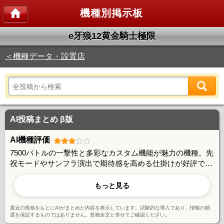
機種別掲示板
e牙狼12黄金騎士極限
＜機種データ・設置店
AI投稿まとめ β版
AI機種評価
7500バトルの一撃性と多彩なカスタム機能が魅力の機種。先
祝モードやサンフラ演出で期待感を高める仕掛けが好評で、
攻略法の議論も活発。一方で継続率76%による即落ち感や、
初当たりの重さに課題を感じる声もあり、分散の大きさから
もっと見る
相性が分かれる傾向にある。
最近の投稿をもとにAIがまとめた内容を表示しています。試験的な導入であり、情報の精
度を保証するものではありません。投稿全文と併せてご確認ください。