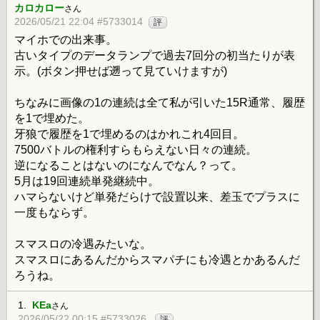
カロカロー
さん
2026/05/21 22:04 #5733014
評
マイホでの出来事。
古いタイプのデータランプで過去7回分の初当たりが表
示。(ボタン押せば遡って見ていけますが)
ちなみに画像の1の連続は全て私が引いた15R通常、履歴
を1で埋めた。
牙狼で履歴を1で埋めるのはかれこれ4回目。
7500バトルの権利すらもらえない日々の連続。
逆になることはないのになんでなん？って。
5月は19回連続単発継続中。
ハマらないけど単発だらけで設置以来、差玉でプラスに
一度もならず。
スマスロの冷遇みたいな。
スマスロにあるんだからスマパチにも冷遇とかあるんだ
ろうね。
1.
KEa
さん
2026/05/22 00:15 #5733026
評