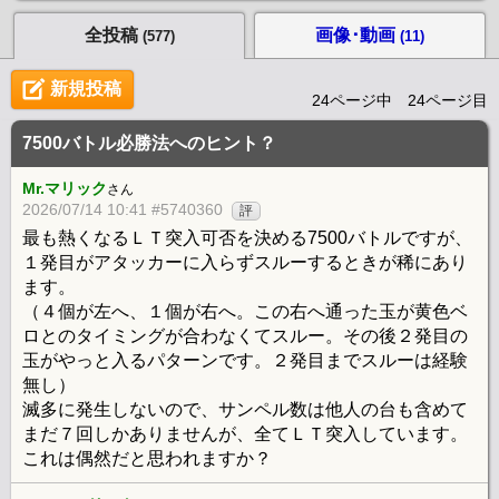
全投稿
画像･動画
(577)
(11)
新規投稿
24ページ中 24ページ目
7500バトル必勝法へのヒント？
Mr.マリック
さん
2026/07/14 10:41 #5740360
評
最も熱くなるＬＴ突入可否を決める7500バトルですが、
１発目がアタッカーに入らずスルーするときが稀にあり
ます。
（４個が左へ、１個が右へ。この右へ通った玉が黄色ベ
ロとのタイミングが合わなくてスルー。その後２発目の
玉がやっと入るパターンです。２発目までスルーは経験
無し）
滅多に発生しないので、サンペル数は他人の台も含めて
まだ７回しかありませんが、全てＬＴ突入しています。
これは偶然だと思われますか？