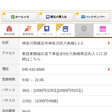
ホールメモ
最近の導入台
バックナンバー
基本情報
最新情報
パチンコ
パチスロ
新台入替
カレンダー
住所
神奈川県横浜市神奈川区六角橋1-1-2
アクセス
東急東横線白楽下車徒歩5分六角橋商店街入り口 詳
細はこちら
電話
045-432-6666
営業時間
9:00 ～ 22:45
パチンコ
38台：[1000円/228玉][1000円/910玉]
パチスロ
119台：[1000円/46枚]
店内環境
Wi-Fi