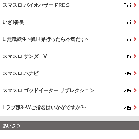
スマスロ バイオハザードRE:3
いざ!番長
L 無職転生 ~異世界行ったら本気だす~
スマスロ サンダーV
スマスロ ハナビ
スマスロ ゴッドイーター リザレクション
Lラブ嬢3~Wご指名はいかがですか?~
あいさつ