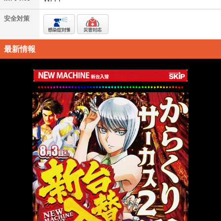
安全対策
最新情報