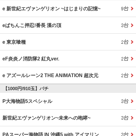
e 新世紀エヴァンゲリオン ~はじまりの記憶~
eぱちんこ押忍!番長 漢の頂
e 東京喰種
eF炎炎ノ消防隊2 紅丸ver.
e アズールレーン2 THE ANIMATION 超次元
【1000円/910玉】パチ
P大海物語5スペシャル
新世紀エヴァンゲリオン~未来への咆哮~
PAスーパー海物語 IN 沖縄5 with アイマリン