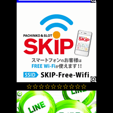
☆☆☆☆☆☆☆☆☆☆