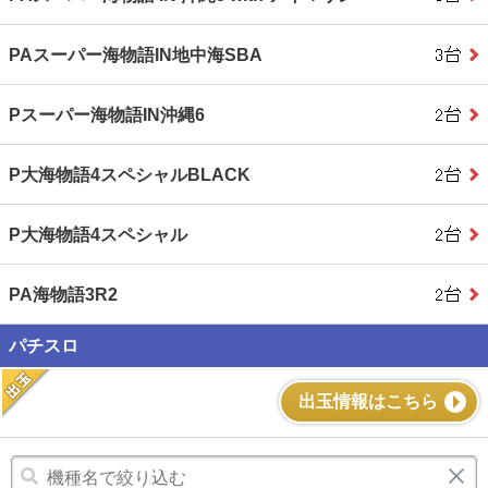
PAスーパー海物語IN地中海SBA
Pスーパー海物語IN沖縄6
P大海物語4スペシャルBLACK
P大海物語4スペシャル
PA海物語3R2
パチスロ
出玉情報はこちら