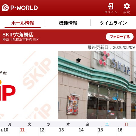
ログイン
設定
ホール情報
機種情報
タイムライン
SKIP六角橋店
フォローする
神奈川県横浜市神奈川区
最終更新日：2026/08/09
月
火
水
木
金
土
日
10
11
12
13
14
15
16
8/