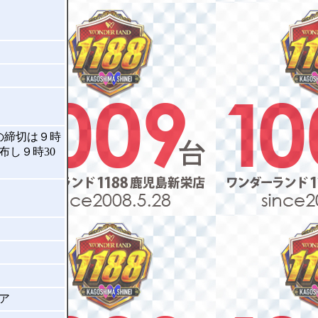
の締切は９時
布し９時30
ア