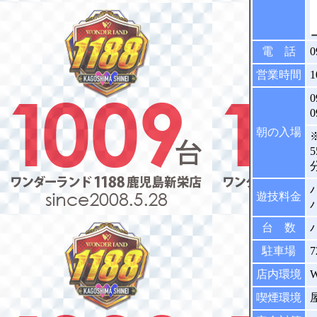
電 話
0
営業時間
1
朝の入場
遊技料金
台 数
駐車場
店内環境
喫煙環境