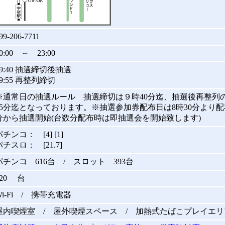
99-206-7711
0:00 ～ 23:00
09:40 抽選締切後抽選
09:55 再整列締切
※通常日の抽選ルール 抽選締切は９時40分迄、抽選後再整列
55分迄となっております。※抽選参加券配布日は8時30分より配
分から抽選開始(台数分配布時は即抽選会を開始致します)
パチンコ： [4] [1]
パチスロ： [21.7]
パチンコ 616台 / スロット 393台
720 台
Wi-Fi / 携帯充電器
屋内喫煙室 / 屋外喫煙スペース / 加熱式たばこプレイエリ