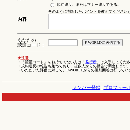
規約違反、またはマナー違反である。
そのように判断したポイントを教えてください (1
内容
あなたの
認証コード：
★注意
・「認証コード」をお持ちでない方は「
発行所
」で入手してくだ
・規約違反の報告も兼ねており、複数人からの報告で調査します
・いただいた評価に対して、P-WORLDからの個別回答は行ってい
メンバー登録
|
プロフィー