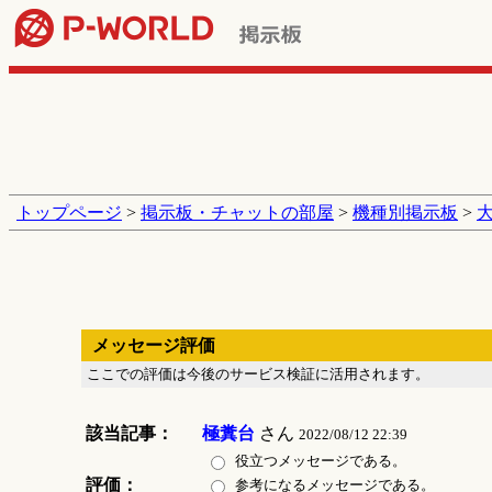
トップページ
>
掲示板・チャットの部屋
>
機種別掲示板
>
メッセージ評価
ここでの評価は今後のサービス検証に活用されます。
該当記事：
極糞台
さん
2022/08/12 22:39
役立つメッセージである。
評価：
参考になるメッセージである。