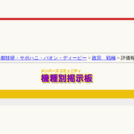
大都技研・サボハニ・パオン・ディーピー
>
政宗 戦極
> 評価