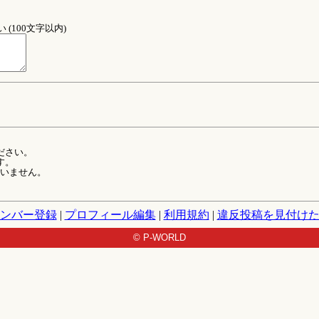
(100文字以内)
ださい。
す。
ていません。
ンバー登録
|
プロフィール編集
|
利用規約
|
違反投稿を見付け
© P-WORLD