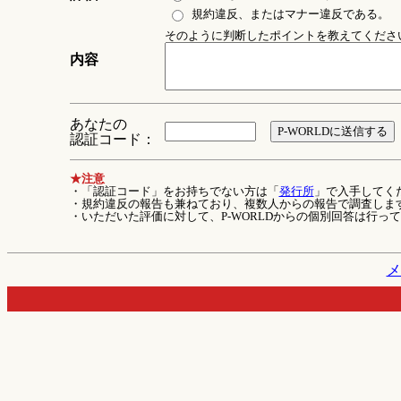
規約違反、またはマナー違反である。
そのように判断したポイントを教えてください 
内容
あなたの
認証コード：
★注意
・「認証コード」をお持ちでない方は「
発行所
」で入手してく
・規約違反の報告も兼ねており、複数人からの報告で調査しま
・いただいた評価に対して、P-WORLDからの個別回答は行っ
メ