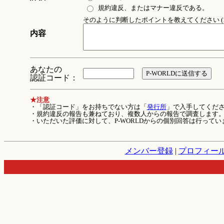
規約違反、またはマナー違反である。
そのように判断したポイントを教えてください (1
内容
あなたの
認証コード：
★注意
・「認証コード」をお持ちでない方は「
発行所
」で入手してくだ
・規約違反の報告も兼ねており、複数人からの報告で調査します
・いただいた評価に対して、P-WORLDからの個別回答は行ってい
メンバー登録
|
プロフィー