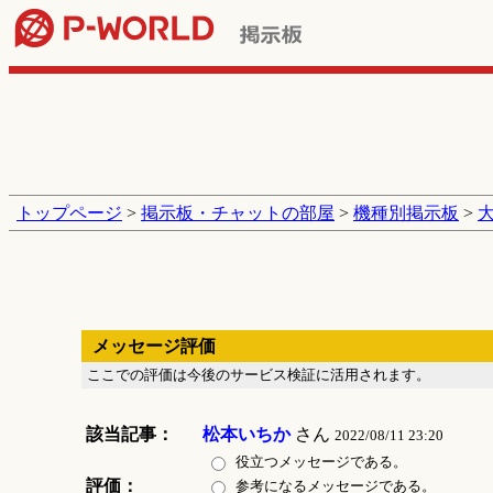
トップページ
>
掲示板・チャットの部屋
>
機種別掲示板
>
メッセージ評価
ここでの評価は今後のサービス検証に活用されます。
該当記事：
松本いちか
さん
2022/08/11 23:20
役立つメッセージである。
評価：
参考になるメッセージである。