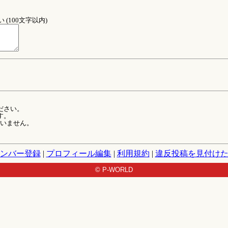
(100文字以内)
ださい。
す。
ていません。
ンバー登録
|
プロフィール編集
|
利用規約
|
違反投稿を見付け
© P-WORLD