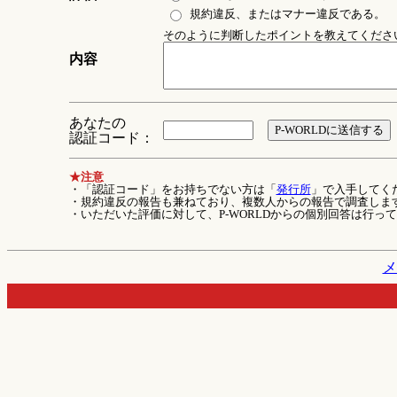
規約違反、またはマナー違反である。
そのように判断したポイントを教えてください 
内容
あなたの
認証コード：
★注意
・「認証コード」をお持ちでない方は「
発行所
」で入手してく
・規約違反の報告も兼ねており、複数人からの報告で調査しま
・いただいた評価に対して、P-WORLDからの個別回答は行っ
メ