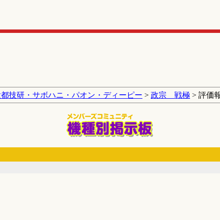
大都技研・サボハニ・パオン・ディーピー
>
政宗 戦極
> 評価