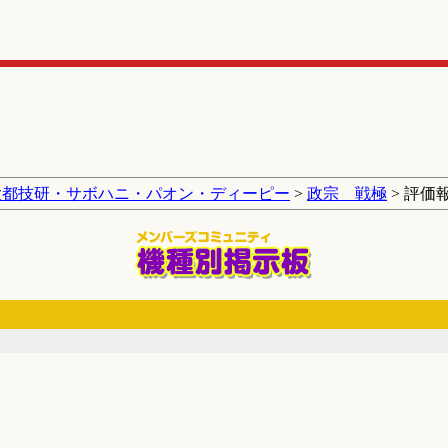
大都技研・サボハニ・パオン・ディーピー
>
政宗 戦極
> 評価