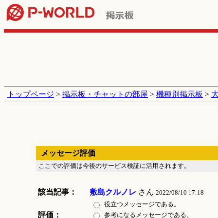
トップページ
>
掲示板・チャットの部屋
>
機種別掲示板
>
メッセージ評価
ここでの評価は今後のサービス検証に活用されます。
該当記事：
敷島クルノレ
さん
2022/08/10 17:18
役立つメッセージである。
評価：
参考になるメッセージである。