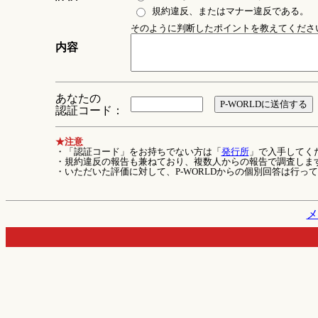
規約違反、またはマナー違反である。
そのように判断したポイントを教えてください 
内容
あなたの
認証コード：
★注意
・「認証コード」をお持ちでない方は「
発行所
」で入手してく
・規約違反の報告も兼ねており、複数人からの報告で調査しま
・いただいた評価に対して、P-WORLDからの個別回答は行っ
メ