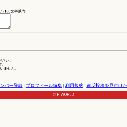
(100文字以内)
ださい。
す。
ていません。
ンバー登録
|
プロフィール編集
|
利用規約
|
違反投稿を見付け
© P-WORLD