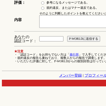
評価：
参考になるメッセージである。
規約違反、またはマナー違反である。
そのように判断したポイントを教えてください (1
内容
あなたの
認証コード：
★注意
・「認証コード」をお持ちでない方は「
発行所
」で入手してくだ
・規約違反の報告も兼ねており、複数人からの報告で調査します
・いただいた評価に対して、P-WORLDからの個別回答は行ってい
メンバー登録
|
プロフィー