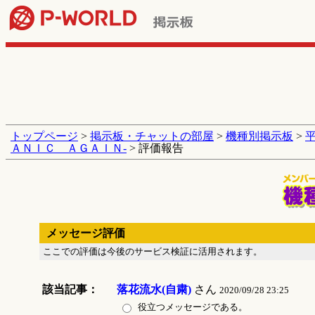
トップページ
>
掲示板・チャットの部屋
>
機種別掲示板
>
ＡＮＩＣ ＡＧＡＩＮ‐
> 評価報告
メッセージ評価
ここでの評価は今後のサービス検証に活用されます。
該当記事：
落花流水(自粛)
さん
2020/09/28 23:25
役立つメッセージである。