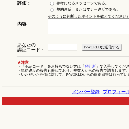
評価：
参考になるメッセージである。
規約違反、またはマナー違反である。
そのように判断したポイントを教えてください (1
内容
あなたの
認証コード：
★注意
・「認証コード」をお持ちでない方は「
発行所
」で入手してくだ
・規約違反の報告も兼ねており、複数人からの報告で調査します
・いただいた評価に対して、P-WORLDからの個別回答は行ってい
メンバー登録
|
プロフィー