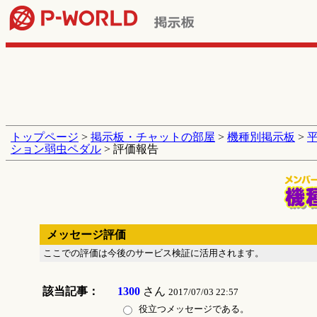
トップページ
>
掲示板・チャットの部屋
>
機種別掲示板
>
ション弱虫ペダル
> 評価報告
メッセージ評価
ここでの評価は今後のサービス検証に活用されます。
該当記事：
1300
さん
2017/07/03 22:57
役立つメッセージである。