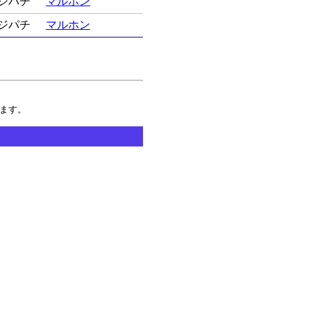
ジパチ
マルホン
ジパチ
マルホン
ます。