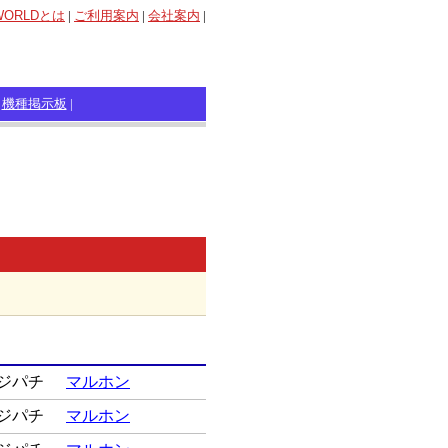
WORLD
とは
|
ご利用案内
|
会社案内
|
|
機種掲示板
|
ジパチ
マルホン
ジパチ
マルホン