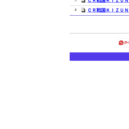
ＣＲ戦国ＫＩＺＵＮ
4
ＣＲ戦国ＫＩＺＵＮ